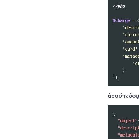
<?php
$charge
=
'descr
'curre
'amoun
'card'
'metad
'o
)
));
ตัวอย่างข้อ
{
"object"
"descrip
"metadat