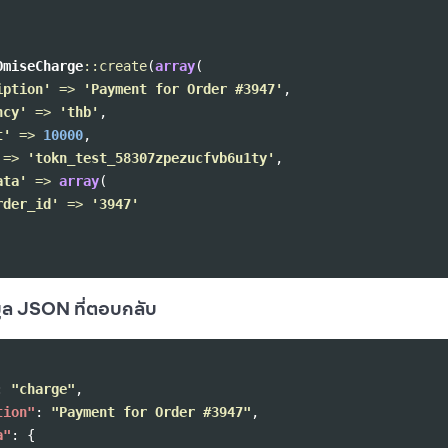
OmiseCharge
::
create
(
array
(
iption'
=>
'Payment for Order #3947'
,
ncy'
=>
'thb'
,
t'
=>
10000
,
=>
'tokn_test_58307zpezucfvb6u1ty'
,
ata'
=>
array
(
rder_id'
=>
'3947'
มูล JSON ที่ตอบกลับ
:
"charge"
,
tion"
:
"Payment for Order #3947"
,
a"
:
{