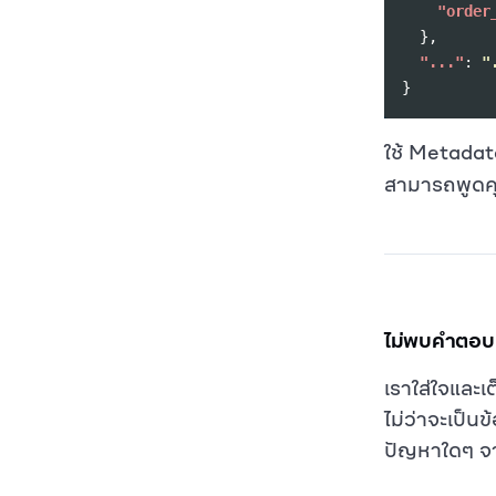
"order
},
"..."
:
"
}
ใช้ Metadata
สามารถพูดคุ
ไม่พบคำตอบท
เราใส่ใจและเ
ไม่ว่าจะเป็น
ปัญหาใดๆ จา