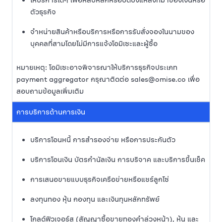
ให้บริการใดๆ เพื่อหลบหลีกหรือปิดบังแหล่งที่มาของเงินหรือ
ตัวธุรกิจ
จำหน่ายสินค้าหรือบริการหรือการรับสั่งจองในนามของ
บุคคลที่สามโดยไม่มีการแจ้งโอมิเซะและผู้ซื้อ
หมายเหตุ: โอมิเซะอาจพิจารณาให้บริการธุรกิจประเภท
payment aggregator กรุณาติดต่อ sales@omise.co เพื่อ
สอบถามข้อมูลเพิ่มเติม
การบริการด้านการเงิน
บริการโอนหนี้ การสำรองจ่าย หรือการประกันตัว
บริการโอนเงิน บัตรกำนัลเงิน การบริจาค และบริการขึ้นเช็ค
การเสนอขายแบบธุรกิจเครือข่ายหรือแชร์ลูกโซ่
ลงทุนทอง หุ้น กองทุน และเงินทุนหลักทรัพย์
โกลด์ฟิวเจอร์ส (สัญญาซื้อขายทองคำล่วงหน้า), หุ้น และ