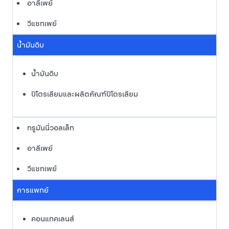
อาลีเพย์
วีแชทเพย์
น้ำมันดิบ
น้ำมันดิบ
ปิโตรเลียมและผลิตภัณฑ์ปิโตรเลียม
ทรูมันนี่วอลเล็ท
อาลีเพย์
วีแชทเพย์
การแพทย์
คอนแทคเลนส์