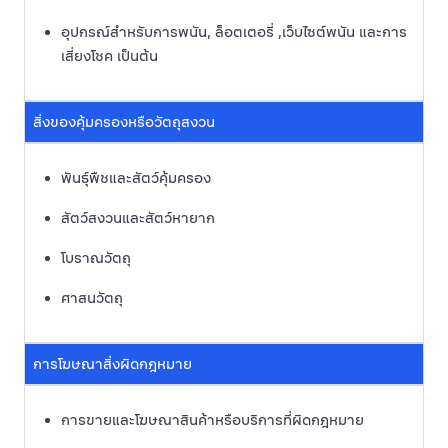
อุปกรณ์สำหรับการพนัน, ล็อตเตอรี่ ,เว็บไซต์พนัน และการ
เสี่ยงโชค เป็นต้น
สิ่งของคุ้มครองหรือวัตถุสงวน
พันธุ์พืชและสัตว์คุ้มครอง
สัตว์สงวนและสัตว์หายาก
โบราณวัตถุ
ศาสนวัตถุ
การโฆษณาสิ่งผิดกฎหมาย
การขายและโฆษณาสินค้าหรือบริการที่ผิดกฎหมาย