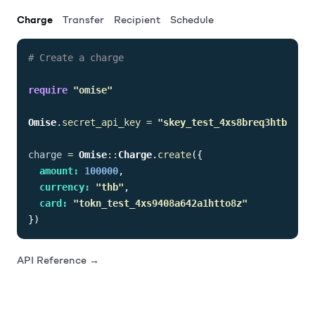
Charge
Transfer
Recipient
Schedule
# Create a charge
require
"omise"
Omise
.
secret_api_key
=
"skey_test_4xs8breq3htbkj03d
charge
=
Omise
::
Charge
.
create
({
amount: 
100000
,
currency: 
"thb"
,
card: 
"tokn_test_4xs9408a642a1htto8z"
})
API Reference →