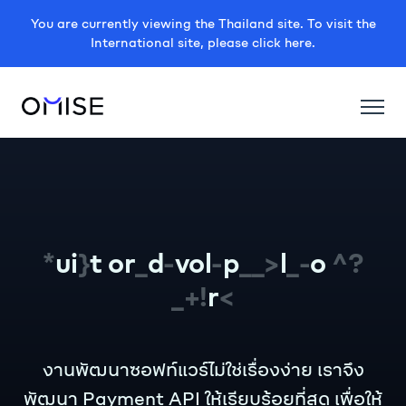
You are currently viewing the Thailand site. To visit the
International site, please click here.
^
<
m
<
t
_
_
_
adewolk
_
b
<
/
l
?
_
o
_
>
/
^
_
{
p
!
r
_
งานพัฒนาซอฟท์แวร์ไม่ใช่เรื่องง่าย เราจึง
พัฒนา Payment API ให้เรียบร้อยที่สุด เพื่อให้