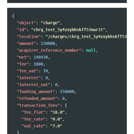
{
"object"
:
"charge"
,
"id"
:
"chrg_test_5y4zxybhskff53nwr1t"
,
"location"
:
"/charges/chrg_test_5y4zxybhskff53nwr
"amount"
:
150000
,
"acquirer_reference_number"
:
null
,
"net"
:
148930
,
"fee"
:
1000
,
"fee_vat"
:
70
,
"interest"
:
0
,
"interest_vat"
:
0
,
"funding_amount"
:
150000
,
"refunded_amount"
:
0
,
"transaction_fees"
:
{
"fee_flat"
:
"10.0"
,
"fee_rate"
:
"0.0"
,
"vat_rate"
:
"7.0"
},