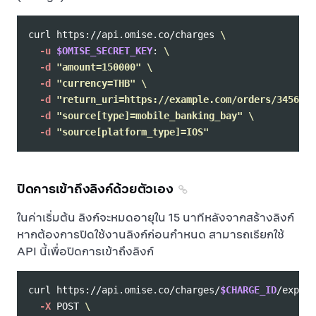
curl https://api.omise.co/charges 
\
-u
$OMISE_SECRET_KEY
: 
\
-d
"amount=150000"
\
-d
"currency=THB"
\
-d
"return_uri=https://example.com/orders/345678/
-d
"source[type]=mobile_banking_bay"
\
-d
"source[platform_type]=IOS"
ปิดการเข้าถึงลิงก์ด้วยตัวเอง
ในค่าเริ่มต้น ลิงก์จะหมดอายุใน 15 นาทีหลังจากสร้างลิงก์
หากต้องการปิดใช้งานลิงก์ก่อนกำหนด สามารถเรียกใช้
API นี้เพื่อปิดการเข้าถึงลิงก์
curl https://api.omise.co/charges/
$CHARGE_ID
/expire
-X
 POST 
\