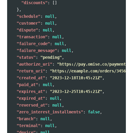
"discounts"
:
[]
},
"schedule"
:
null
,
"customer"
:
null
,
"dispute"
:
null
,
"transaction"
:
null
,
"failure_code"
:
null
,
"failure_message"
:
null
,
"status"
:
"pending"
,
"authorize_uri"
:
"https://pay.omise.co/payments/p
"return_uri"
:
"https://example.com/orders/345678/
"created_at"
:
"2023-12-18T10:45:21Z"
,
"paid_at"
:
null
,
"expires_at"
:
"2023-12-25T10:45:21Z"
,
"expired_at"
:
null
,
"reversed_at"
:
null
,
"zero_interest_installments"
:
false
,
"branch"
:
null
,
"terminal"
:
null
,
"device"
:
null
,