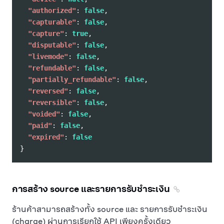
"authorized"
:
false
,
"capturable"
:
false
,
"capture"
:
true
,
"disputable"
:
false
,
"livemode"
:
false
,
"refundable"
:
false
,
"partially_refundable"
:
false
,
"reversed"
:
false
,
"reversible"
:
false
,
"voided"
:
false
,
"paid"
:
false
,
"expired"
:
false
}
การสร้าง source และรายการรับชำระเงิน
ร้านค้าสามารถสร้างทั้ง source และ รายการรับชำระเงิน
(charge) ผ่านการเรียกใช้ API เพียงครั้งเดียว