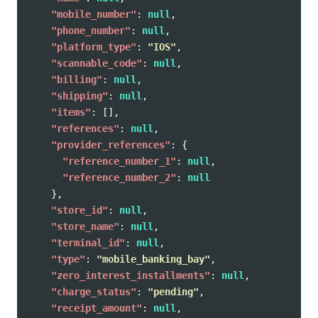
"mobile_number"
:
null
,
"phone_number"
:
null
,
"platform_type"
:
"IOS"
,
"scannable_code"
:
null
,
"billing"
:
null
,
"shipping"
:
null
,
"items"
:
[],
"references"
:
null
,
"provider_references"
:
{
"reference_number_1"
:
null
,
"reference_number_2"
:
null
},
"store_id"
:
null
,
"store_name"
:
null
,
"terminal_id"
:
null
,
"type"
:
"mobile_banking_bay"
,
"zero_interest_installments"
:
null
,
"charge_status"
:
"pending"
,
"receipt_amount"
:
null
,