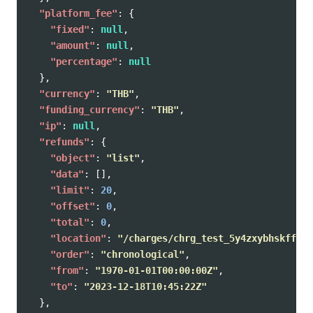
"platform_fee"
:
{
"fixed"
:
null
,
"amount"
:
null
,
"percentage"
:
null
},
"currency"
:
"THB"
,
"funding_currency"
:
"THB"
,
"ip"
:
null
,
"refunds"
:
{
"object"
:
"list"
,
"data"
:
[],
"limit"
:
20
,
"offset"
:
0
,
"total"
:
0
,
"location"
:
"/charges/chrg_test_5y4zxybhskff53n
"order"
:
"chronological"
,
"from"
:
"1970-01-01T00:00:00Z"
,
"to"
:
"2023-12-18T10:45:22Z"
},