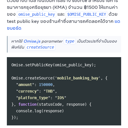
ตัวอย่างด้านล่างนี้เป็นการสร้าง source สำหรับรายการ
ธนาคารกรุงศรีอยุธยา (KMA) จำนวน ฿1500 ให้แทนค่า
ของ
และ
ด้วย
omise_public_key
$OMISE_PUBLIC_KEY
test public key ของร้านค้าซึ่งสามารถคัดลอกได้จาก
แด
ชบอร์ด
หากใช้
Omise.js
parameter
เป็นตัวแปรที่จำเป็นของ
type
ฟังก์ชัน
createSource
Omise
.
setPublicKey
(
omise_public_key
);
Omise
.
createSource
(
'
mobile_banking_bay
'
,
{
"
amount
"
:
150000
,
"
currency
"
:
"
THB
"
,
"
platform_type
"
:
"
IOS
"
},
function
(
statusCode
,
response
)
{
console
.
log
(
response
)
});