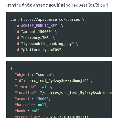
หากร้านค้าต้องการทดสอบให้สร้าง request โดยใช้ curl
curl https://api.omise.co/sources 
\
-u
$OMISE_PUBLIC_KEY
: 
\
-d
"amount=150000"
\
-d
"currency=THB"
\
-d
"type=mobile_banking_bay"
\
-d
"platform_type=IOS"
{
"object"
:
"source"
,
"id"
:
"src_test_5y4zxy8swkrdbonjl64"
,
"livemode"
:
false
,
"location"
:
"/sources/src_test_5y4zxy8swkrdbonjl6
"amount"
:
150000
,
"barcode"
:
null
,
"bank"
:
null
,
"created_at"
:
"2023-12-18T10:45:21Z"
,