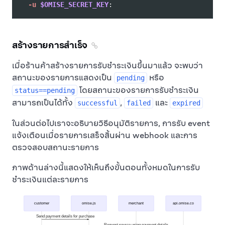
-u
$OMISE_SECRET_KEY
สร้างรายการสำเร็จ
เมื่อร้านค้าสร้างรายการรับชำระเงินขึ้นมาแล้ว จะพบว่า
สถานะของรายการแสดงเป็น
หรือ
pending
โดยสถานะของรายการรับชำระเงิน
status==pending
สามารถเป็นได้ทั้ง
,
และ
successful
failed
expired
ในส่วนต่อไปเราจะอธิบายวิธีอนุมัติรายการ, การรับ event
แจ้งเตือนเมื่อรายการเสร็จสิ้นผ่าน webhook และการ
ตรวจสอบสถานะรายการ
ภาพด้านล่างนี้แสดงให้เห็นถึงขั้นตอนทั้งหมดในการรับ
ชำระเงินแต่ละรายการ
customer
omise.js
merchant
api.omise.co
Send payment details for purchase
Request source using payment details