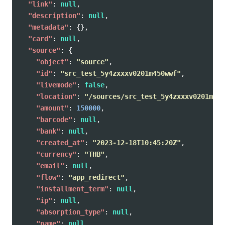
"link"
:
null
,
"description"
:
null
,
"metadata"
:
{},
"card"
:
null
,
"source"
:
{
"object"
:
"source"
,
"id"
:
"src_test_5y4zxxxv0201m450wwf"
,
"livemode"
:
false
,
"location"
:
"/sources/src_test_5y4zxxxv0201m450
"amount"
:
150000
,
"barcode"
:
null
,
"bank"
:
null
,
"created_at"
:
"2023-12-18T10:45:20Z"
,
"currency"
:
"THB"
,
"email"
:
null
,
"flow"
:
"app_redirect"
,
"installment_term"
:
null
,
"ip"
:
null
,
"absorption_type"
:
null
,
"name"
:
null
,