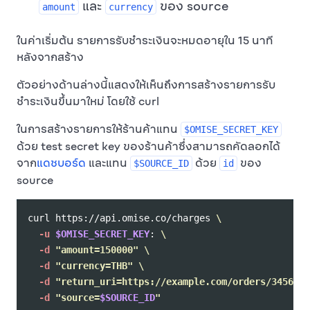
และ
ของ source
amount
currency
ในค่าเริ่มต้น รายการรับชำระเงินจะหมดอายุใน 15 นาที
หลังจากสร้าง
ตัวอย่างด้านล่างนี้แสดงให้เห็นถึงการสร้างรายการรับ
ชำระเงินขึ้นมาใหม่ โดยใช้ curl
ในการสร้างรายการให้ร้านค้าแทน
$OMISE_SECRET_KEY
ด้วย test secret key ของร้านค้าซึ่งสามารถคัดลอกได้
จาก
แดชบอร์ด
และแทน
ด้วย
ของ
$SOURCE_ID
id
source
curl https://api.omise.co/charges 
\
-u
$OMISE_SECRET_KEY
: 
\
-d
"amount=150000"
\
-d
"currency=THB"
\
-d
"return_uri=https://example.com/orders/345678/
-d
"source=
$SOURCE_ID
"