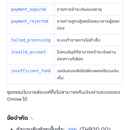
รายการชำระเงินหมดอายุ
payment_expired
รายการถูกปฏิเสธโดยธนาคารผู้ออก
payment_rejected
บัตร
ระบบทำรายการไม่สำเร็จ
failed_processing
ไม่พบบัญชีที่สามารถชำระเงินผ่าน
invalid_account
ช่องทางที่เลือก
วงเงินคงเหลือไม่เพียงพอหรือวงเงิน
insufficient_fund
เต็ม
ธุรกรรมโมบายล์แบงก์กิ้งไม่สามารถคืนเงินผ่านระบบของ
Omise ได้
ข้อจำกัด
จำนวนรับชำระขั้นต่ำ:
(THB20.00)
2000