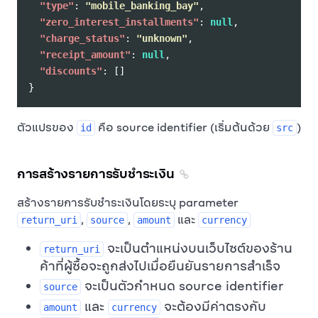
"type"
:
"mobile_banking_bay"
,
"zero_interest_installments"
:
null
,
"charge_status"
:
"unknown"
,
"receipt_amount"
:
null
,
"discounts"
:
[]
}
ตัวแปรของ
คือ source identifier (เริ่มต้นด้วย
)
id
src
การสร้างรายการรับชำระเงิน
สร้างรายการรับชำระเงินโดยระบุ parameter
,
,
และ
return_uri
source
amount
currency
จะเป็นตำแหน่งบนเว็บไซต์ของร้าน
return_uri
ค้าที่ผู้ซื้อจะถูกส่งไปเมื่อยืนยันรายการสำเร็จ
จะเป็นตัวกำหนด source identifier
source
และ
จะต้องมีค่าตรงกับ
amount
currency