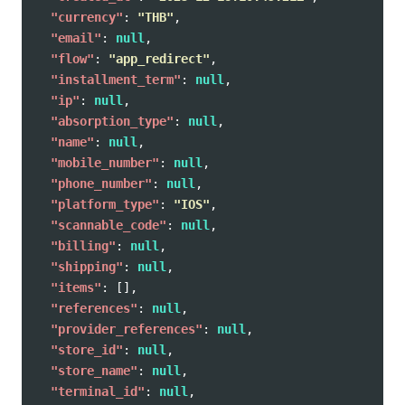
"currency"
:
"THB"
,
"email"
:
null
,
"flow"
:
"app_redirect"
,
"installment_term"
:
null
,
"ip"
:
null
,
"absorption_type"
:
null
,
"name"
:
null
,
"mobile_number"
:
null
,
"phone_number"
:
null
,
"platform_type"
:
"IOS"
,
"scannable_code"
:
null
,
"billing"
:
null
,
"shipping"
:
null
,
"items"
:
[],
"references"
:
null
,
"provider_references"
:
null
,
"store_id"
:
null
,
"store_name"
:
null
,
"terminal_id"
:
null
,