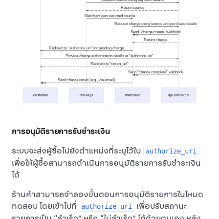
Return source
Merchant gets returned source
Request charge using source and purchase details
Send "charge.create" webhook
Return charge
Redirect to "authorize_uri" for pending charge
Provide charge authorization details at "authorize_uri"
Redirect to "return_uri"
Send "charge.complete" webhook
Send charge result (e.g., via email)
customer
omise.js
merchant
api.omise.co
การอนุมัติรายการรับชำระเงิน
ระบบจะส่งผู้ซื้อไปยังตำแหน่งที่ระบุไว้ใน
authorize_uri
เพื่อให้ผู้ซื้อสามารถดำเนินการอนุมัติรายการรับชำระเงิน
ได้
ร้านค้าสามารถจำลองขั้นตอนการอนุมัติรายการในโหมด
ทดสอบ โดยเข้าไปที่
เพื่อปรับสถานะ
authorize_uri
รายการเป็น “สำเร็จ” หรือ “ไม่สำเร็จ” ได้ด้วยตนเอง หลัง