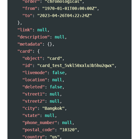
"order"
:
"chronological"
,
"from"
:
"1970-01-01T00:00:00Z"
,
"to"
:
"2023-04-26T04:22:24Z"
},
"link"
:
null
,
"description"
:
null
,
"metadata"
:
{},
"card"
:
{
"object"
:
"card"
,
"id"
:
"card_test_5vkl50xxlu3b5hu2qwx"
,
"livemode"
:
false
,
"location"
:
null
,
"deleted"
:
false
,
"street1"
:
null
,
"street2"
:
null
,
"city"
:
"Bangkok"
,
"state"
:
null
,
"phone_number"
:
null
,
"postal_code"
:
"10320"
,
"country"
:
"us"
,