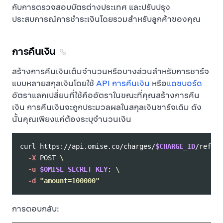
กับการตรวจสอบบัตรต่างประเทศ และปรับปรุง
ประสบการณ์การชำระเงินโดยรวมสำหรับลูกค้าของคุณ
การคืนเงิน
สร้างการคืนเงินเต็มจำนวนหรือบางส่วนสำหรับการชาร์จ
แบบหลายสกุลเงินโดยใช้
API การคืนเงิน
หรือ
แดชบอร์ด
อัตราแลกเปลี่ยนที่ใช้คืออัตราในขณะที่คุณสร้างการคืน
เงิน การคืนเงินจะถูกประมวลผลในสกุลเงินชาร์จเดิม ดัง
นั้นคุณเพียงแค่ต้องระบุจำนวนเงิน
curl https://api.omise.co/charges/
$CHARGE_ID
/refund
-X
 POST 
\
-u
$OMISE_SECRET_KEY
: 
\
-d
"amount=100000"
การตอบกลับ: