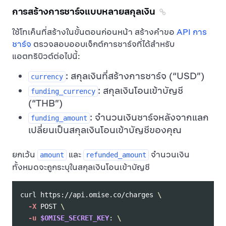
การสร้างการชาร์จแบบหลายสกุลเงิน
ใช้โทเค็นที่สร้างในขั้นตอนก่อนหน้า สร้างคำขอ
API การ
ชาร์จ
ตรวจสอบออบเจ็กต์การชาร์จที่ได้สำหรับ
แอตทริบิวต์ต่อไปนี้:
: สกุลเงินที่สร้างการชาร์จ (
USD
)
currency
: สกุลเงินโอนเข้าบัญชี
funding_currency
(
THB
)
: จำนวนเงินชาร์จหลังจากแลก
funding_amount
เปลี่ยนเป็นสกุลเงินโอนเข้าบัญชีของคุณ
ยกเว้น
และ
จำนวนเงิน
amount
refunded_amount
ทั้งหมดจะถูกระบุในสกุลเงินโอนเข้าบัญชี
curl https://api.omise.co/charges 
\
-X
 POST 
\
-u
$OMISE_SECRET_KEY
: 
\