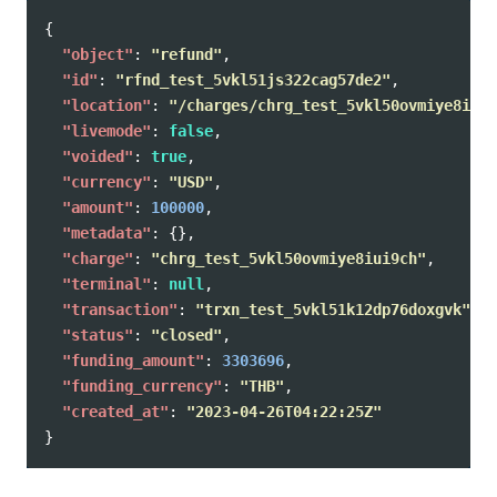
{
"object"
:
"refund"
,
"id"
:
"rfnd_test_5vkl51js322cag57de2"
,
"location"
:
"/charges/chrg_test_5vkl50ovmiye8iui9
"livemode"
:
false
,
"voided"
:
true
,
"currency"
:
"USD"
,
"amount"
:
100000
,
"metadata"
:
{},
"charge"
:
"chrg_test_5vkl50ovmiye8iui9ch"
,
"terminal"
:
null
,
"transaction"
:
"trxn_test_5vkl51k12dp76doxgvk"
,
"status"
:
"closed"
,
"funding_amount"
:
3303696
,
"funding_currency"
:
"THB"
,
"created_at"
:
"2023-04-26T04:22:25Z"
}