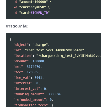
-d
"amount=100000"
\
-d
"currency=USD"
\
-d
"card=
$TOKEN_ID
"
การตอบกลับ:
{
"object"
:
"charge"
,
"id"
:
"chrg_test_5vkl514m8b2vdc6a4a0"
,
"location"
:
"/charges/chrg_test_5vkl514m8b2vdc6a4
"amount"
:
100000
,
"net"
:
3174670
,
"fee"
:
120585
,
"fee_vat"
:
8441
,
"interest"
:
0
,
"interest_vat"
:
0
,
"funding_amount"
:
3303696
,
"refunded_amount"
:
0
,
"transaction_fees"
:
{