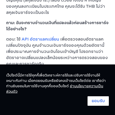
บัญชีคุณ (สกุลเงินชำระ) เสมอ ตัวอย่างเช่น หากบัญชี
ของคุณลงทะเบียนในประเทศไทย คุณจะได้รับ THB ไม่ว่า
สกุลเงินชาร์จจะเป็นอะไร
ถาม: ฉันจะทราบจำนวนเงินที่แปลงแล้วก่อนสร้างการชาร์จ
ได้อย่างไร?
ตอบ: ใช้
API อัตราแลกเปลี่ยน
เพื่อตรวจสอบอัตราแลก
เปลี่ยนปัจจุบัน คูณจำนวนเงินชาร์จของคุณด้วยอัตรานี้
เพื่อประมาณการจำนวนเงินโอนเข้าบัญชี โปรดทราบว่า
อัตราอาจเปลี่ยนแปลงเล็กน้อยระหว่างการตรวจสอบของ
คุณและการชาร์จจริง
ถาม: จำนวนเงินขั้นต่ำและสูงสุดสำหรับการชาร์จแบบหลาย
เว็ปไซต์นี้มีการใช้คุกกี้เพื่อวิเคราะห์การใช้และปรับการใช้งานให้
สกุลเงินคือเท่าไร?
เหมาะกับท่าน เมื่อกดยอมรับหรือยังคงเข้าชมเว็บไซต์ต่อ เราถือว่า
ท่านยินยอมในการใช้งานคุกกี้ของเว็บไซต์
อ่านนโยบายความเป็น
ตอบ: จำนวนเงินขั้นต่ำและสูงสุดถูกตั้งค่าในสกุลเงินโอน
ส่วนตัว
เข้าบัญชีของคุณ ขีดจำกัดที่มีผลสำหรับการชาร์จแบบ
ยอมรับ
หลายสกุลเงินจะแตกต่างกันไปตามอัตราแลกเปลี่ยน
ปัจจุบัน ตัวอย่างเช่น หากขั้นต่ำของคุณคือ 20 บาทและ