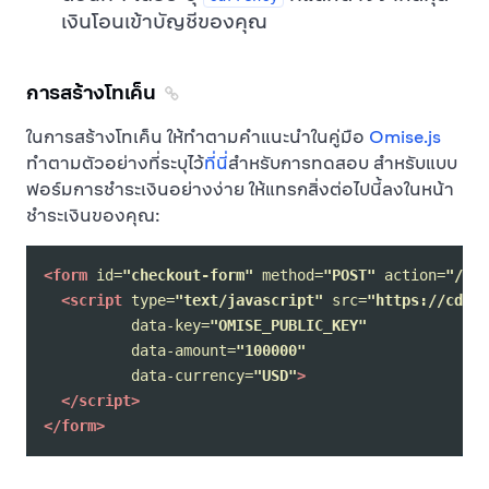
เงินโอนเข้าบัญชีของคุณ
การสร้างโทเค็น
ในการสร้างโทเค็น ให้ทำตามคำแนะนำในคู่มือ
Omise.js
ทำตามตัวอย่างที่ระบุไว้
ที่นี่
สำหรับการทดสอบ สำหรับแบบ
ฟอร์มการชำระเงินอย่างง่าย ให้แทรกสิ่งต่อไปนี้ลงในหน้า
ชำระเงินของคุณ:
<form
id=
"checkout-form"
method=
"POST"
action=
"/che
<script 
type=
"text/javascript"
src=
"https://cdn.o
data-key=
"OMISE_PUBLIC_KEY"
data-amount=
"100000"
data-currency=
"USD"
>
</script>
</form>