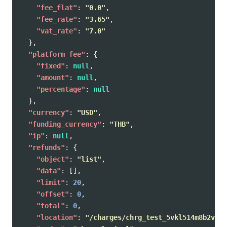
"fee_flat"
:
"0.0"
,
"fee_rate"
:
"3.65"
,
"vat_rate"
:
"7.0"
},
"platform_fee"
:
{
"fixed"
:
null
,
"amount"
:
null
,
"percentage"
:
null
},
"currency"
:
"USD"
,
"funding_currency"
:
"THB"
,
"ip"
:
null
,
"refunds"
:
{
"object"
:
"list"
,
"data"
:
[],
"limit"
:
20
,
"offset"
:
0
,
"total"
:
0
,
"location"
:
"/charges/chrg_test_5vkl514m8b2vdc6