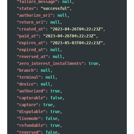
"failure_message"
:
null
,
"status"
:
"successful"
,
"authorize_uri"
:
null
,
"return_uri"
:
null
,
"created_at"
:
"2023-04-26T04:22:23Z"
,
"paid_at"
:
"2023-04-26T04:22:23Z"
,
"expires_at"
:
"2023-05-03T04:22:23Z"
,
"expired_at"
:
null
,
"reversed_at"
:
null
,
"zero_interest_installments"
:
true
,
"branch"
:
null
,
"terminal"
:
null
,
"device"
:
null
,
"authorized"
:
true
,
"capturable"
:
false
,
"capture"
:
true
,
"disputable"
:
true
,
"livemode"
:
false
,
"refundable"
:
true
,
"reversed"
:
false
,