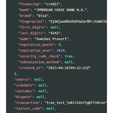
"financing"
:
"credit"
,
"bank"
:
"JPMORGAN CHASE BANK N.A."
,
"brand"
:
"Visa"
,
"fingerprint"
:
"XjOdjaoHRvUGRfmZacMPcJtm0U3SEII
"first_digits"
:
null
,
"last_digits"
:
"4242"
,
"name"
:
"Somchai Prasert"
,
"expiration_month"
:
9
,
"expiration_year"
:
2024
,
"security_code_check"
:
true
,
"tokenization_method"
:
null
,
"created_at"
:
"2023-04-26T04:22:22Z"
},
"source"
:
null
,
"schedule"
:
null
,
"customer"
:
null
,
"dispute"
:
null
,
"transaction"
:
"trxn_test_5vkl518v7tgkff10rxo"
,
"failure_code"
:
null
,