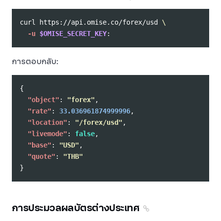
curl https://api.omise.co/forex/usd 
\
-u
$OMISE_SECRET_KEY
การตอบกลับ:
{
"object"
:
"forex"
,
"rate"
:
33.036961874999996
,
"location"
:
"/forex/usd"
,
"livemode"
:
false
,
"base"
:
"USD"
,
"quote"
:
"THB"
}
การประมวลผลบัตรต่างประเทศ