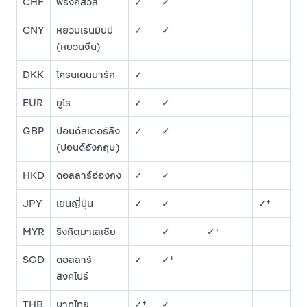
CHF
ฟรังก์สวิส
✓
✓
CNY
หยวนเรนมินบี
✓
✓
(หยวนจีน)
DKK
โครนเดนมาร์ก
✓
EUR
ยูโร
✓
✓
GBP
ปอนด์สเตอร์ลิง
✓
✓
(ปอนด์อังกฤษ)
HKD
ดอลลาร์ฮ่องกง
✓
✓
JPY
เยนญี่ปุ่น
✓
✓
✓†
MYR
ริงกิตมาเลเซีย
✓
✓†
SGD
ดอลลาร์
✓
✓†
สิงคโปร์
THB
บาทไทย
✓†
✓