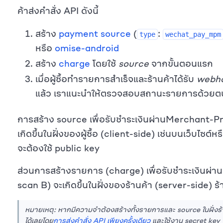
ค้าส่งคำสั่ง API ดังนี้
สร้าง
payment source
(
:
type
wechat_pay_mpm
หรือ
omise-android
สร้าง
charge
โดยใช้
source
จากขั้นตอนแรก
เมื่อผู้ซื้อทำรายการสำเร็จและร้านค้าได้รับ
webho
แล้ว เราแนะนำให้ตรวจสอบสถานะรายการด้วยตนเ
การสร้าง source เพื่อรับชำระเงินผ่านMerchant-
เกิดขึ้นในฝั่งของผู้ซื้อ (client-side) เช่นบนเว็บไซต์หร
จะต้องใช้ public key
ส่วนการสร้างรายการ (charge) เพื่อรับชำระเงิน
scan B) จะเกิดขึ้นในฝั่งของร้านค้า (server-side) ร
หมายเหตุ: หากมีความจำต้องสร้างทั้งรายการและ source ในฝั่งร
ได้เลยโดย
การส่งคำสั่ง API เพียงครั้งเดียว
และใช้งาน secret key