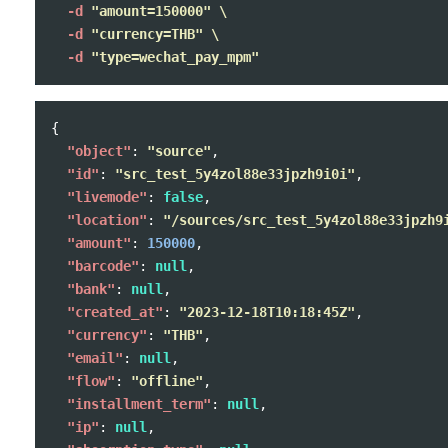
-d
"amount=150000"
\
-d
"currency=THB"
\
-d
"type=wechat_pay_mpm"
{
"object"
:
"source"
,
"id"
:
"src_test_5y4zol88e33jpzh9i0i"
,
"livemode"
:
false
,
"location"
:
"/sources/src_test_5y4zol88e33jpzh9
"amount"
:
150000
,
"barcode"
:
null
,
"bank"
:
null
,
"created_at"
:
"2023-12-18T10:18:45Z"
,
"currency"
:
"THB"
,
"email"
:
null
,
"flow"
:
"offline"
,
"installment_term"
:
null
,
"ip"
:
null
,