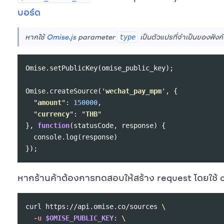
บอร์ด
หากใช้
Omise.js
parameter
เป็นตัวแปรที่จำเป็นของฟังก
type
Omise
.
setPublicKey
(
omise_public_key
);
Omise
.
createSource
(
'
wechat_pay_mpm
'
,
{
"
amount
"
:
150000
,
"
currency
"
:
"
THB
"
},
function
(
statusCode
,
response
)
{
console
.
log
(
response
)
});
หากร้านค้าต้องการทดสอบให้สร้าง request โดยใช้ 
curl https://api.omise.co/sources 
\
-u
$OMISE_PUBLIC_KEY
: 
\