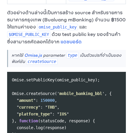
ตัวอย่างด้านล่างนี้เป็นการสร้าง source สำหรับรายการ
ธนาคารกรุงเทพ (Bualuang mBanking) จำนวน ฿1500
ให้แทนค่าของ
และ
omise_public_key
ด้วย test public key ของร้านค้า
$OMISE_PUBLIC_KEY
ซึ่งสามารถคัดลอกได้จาก
แดชบอร์ด
หากใช้
Omise.js
parameter
เป็นตัวแปรที่จำเป็นของ
type
ฟังก์ชัน
createSource
Omise
.
setPublicKey
(
omise_public_key
);
Omise
.
createSource
(
'
mobile_banking_bbl
'
,
{
"
amount
"
:
150000
,
"
currency
"
:
"
THB
"
,
"
platform_type
"
:
"
IOS
"
},
function
(
statusCode
,
response
)
{
console
.
log
(
response
)