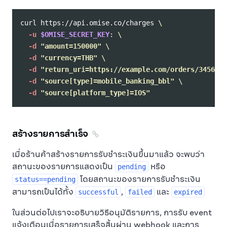
curl https://api.omise.co/charges 
\
-u
$OMISE_SECRET_KEY
: 
\
-d
"amount=150000"
\
-d
"currency=THB"
\
-d
"return_uri=https://example.com/orders/345678/
-d
"source[type]=mobile_banking_bbl"
\
-d
"source[platform_type]=IOS"
สร้างรายการสำเร็จ
เมื่อร้านค้าสร้างรายการรับชำระเงินขึ้นมาแล้ว จะพบว่า
สถานะของรายการแสดงเป็น
หรือ
pending
โดยสถานะของรายการรับชำระเงิน
status==pending
สามารถเป็นได้ทั้ง
,
และ
successful
failed
expired
ในส่วนต่อไปเราจะอธิบายวิธีอนุมัติรายการ, การรับ event
แจ้งเตือนเมื่อรายการเสร็จสิ้นผ่าน webhook และการ