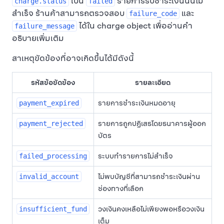
เป็น
รายการรับชำระเงินนั้นไม่
charge.status
failed
สำเร็จ ร้านค้าสามารถตรวจสอบ
และ
failure_code
ได้ใน charge object เพื่ออ่านคำ
failure_message
อธิบายเพิ่มเติม
สาเหตุขัดข้องที่อาจเกิดขึ้นได้มีดังนี้
รหัสข้อขัดข้อง
รายละเอียด
รายการชำระเงินหมดอายุ
payment_expired
รายการถูกปฏิเสธโดยธนาคารผู้ออก
payment_rejected
บัตร
ระบบทำรายการไม่สำเร็จ
failed_processing
ไม่พบบัญชีที่สามารถชำระเงินผ่าน
invalid_account
ช่องทางที่เลือก
วงเงินคงเหลือไม่เพียงพอหรือวงเงิน
insufficient_fund
เต็ม