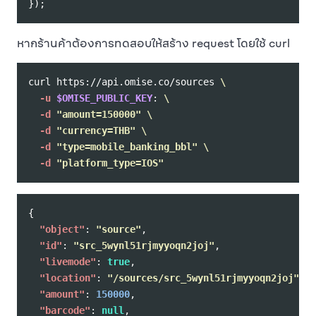
});
หากร้านค้าต้องการทดสอบให้สร้าง request โดยใช้ curl
curl https://api.omise.co/sources 
\
-u
$OMISE_PUBLIC_KEY
: 
\
-d
"amount=150000"
\
-d
"currency=THB"
\
-d
"type=mobile_banking_bbl"
\
-d
"platform_type=IOS"
{
"object"
:
"source"
,
"id"
:
"src_5wynl51rjmyyoqn2joj"
,
"livemode"
:
true
,
"location"
:
"/sources/src_5wynl51rjmyyoqn2joj"
,
"amount"
:
150000
,
"barcode"
:
null
,