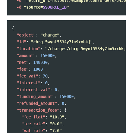
-d
"return_uri=https://example.com/orders/345678/
-d
"source=
$SOURCE_ID
"
{
"object"
:
"charge"
,
"id"
:
"chrg_5wynl5534y7im9xxhkj"
,
"location"
:
"/charges/chrg_5wynl5534y7im9xxhkj"
,
"amount"
:
150000
,
"net"
:
148930
,
"fee"
:
1000
,
"fee_vat"
:
70
,
"interest"
:
0
,
"interest_vat"
:
0
,
"funding_amount"
:
150000
,
"refunded_amount"
:
0
,
"transaction_fees"
:
{
"fee_flat"
:
"10.0"
,
"fee_rate"
:
"0.0"
,
"vat_rate"
:
"7.0"