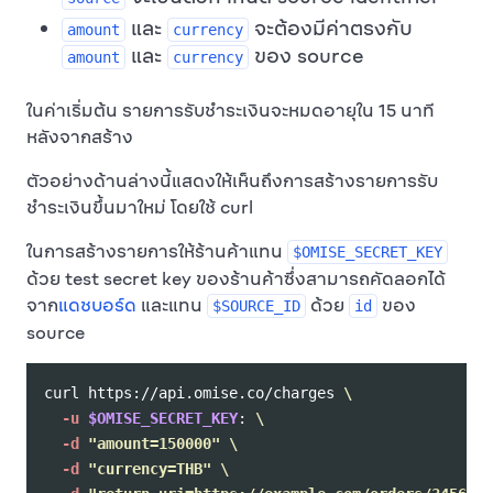
และ
จะต้องมีค่าตรงกับ
amount
currency
และ
ของ source
amount
currency
ในค่าเริ่มต้น รายการรับชำระเงินจะหมดอายุใน 15 นาที
หลังจากสร้าง
ตัวอย่างด้านล่างนี้แสดงให้เห็นถึงการสร้างรายการรับ
ชำระเงินขึ้นมาใหม่ โดยใช้ curl
ในการสร้างรายการให้ร้านค้าแทน
$OMISE_SECRET_KEY
ด้วย test secret key ของร้านค้าซึ่งสามารถคัดลอกได้
จาก
แดชบอร์ด
และแทน
ด้วย
ของ
$SOURCE_ID
id
source
curl https://api.omise.co/charges 
\
-u
$OMISE_SECRET_KEY
: 
\
-d
"amount=150000"
\
-d
"currency=THB"
\