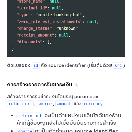
"store_name"
:
null
,
"terminal_id"
:
null
,
"type"
:
"mobile_banking_bbl"
,
"zero_interest_installments"
:
null
,
"charge_status"
:
"unknown"
,
"receipt_amount"
:
null
,
"discounts"
:
[]
}
ตัวแปรของ
คือ source identifier (เริ่มต้นด้วย
)
id
src
การสร้างรายการรับชำระเงิน
สร้างรายการรับชำระเงินโดยระบุ parameter
,
,
และ
return_uri
source
amount
currency
จะเป็นตำแหน่งบนเว็บไซต์ของร้าน
return_uri
ค้าที่ผู้ซื้อจะถูกส่งไปเมื่อยืนยันรายการสำเร็จ
จะเป็นตัวกำหนด source identifier
source