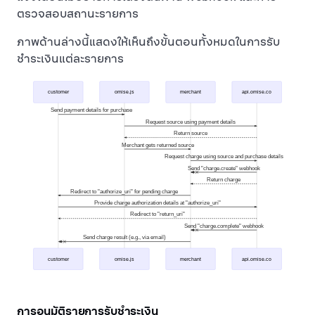
ตรวจสอบสถานะรายการ
ภาพด้านล่างนี้แสดงให้เห็นถึงขั้นตอนทั้งหมดในการรับ
ชำระเงินแต่ละรายการ
customer
omise.js
merchant
api.omise.co
Send payment details for purchase
Request source using payment details
Return source
Merchant gets returned source
Request charge using source and purchase details
Send "charge.create" webhook
Return charge
Redirect to "authorize_uri" for pending charge
Provide charge authorization details at "authorize_uri"
Redirect to "return_uri"
Send "charge.complete" webhook
Send charge result (e.g., via email)
customer
omise.js
merchant
api.omise.co
การอนุมัติรายการรับชำระเงิน