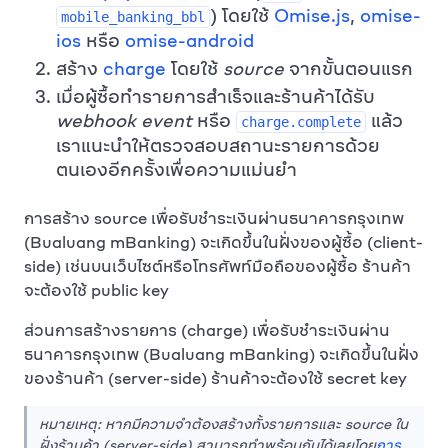
) โดยใช้
Omise.js
,
omise-
mobile_banking_bbl
ios
หรือ
omise-android
สร้าง
charge
โดยใช้
source
จากขั้นตอนแรก
เมื่อผู้ซื้อทำรายการสำเร็จและร้านค้าได้รับ
webhook event
หรือ
แล้ว
charge.complete
เราแนะนำให้ตรวจสอบสถานะรายการด้วย
ตนเองอีกครั้งเพื่อความแม่นยำ
การสร้าง source เพื่อรับชำระเงินผ่านธนาคารกรุงเทพ
(Bualuang mBanking) จะเกิดขึ้นในฝั่งของผู้ซื้อ (client-
side) เช่นบนเว็บไซต์หรือโทรศัพท์มือถือของผู้ซื้อ ร้านค้า
จะต้องใช้ public key
ส่วนการสร้างรายการ (charge) เพื่อรับชำระเงินผ่าน
ธนาคารกรุงเทพ (Bualuang mBanking) จะเกิดขึ้นในฝั่ง
ของร้านค้า (server-side) ร้านค้าจะต้องใช้ secret key
หมายเหตุ: หากมีความจำต้องสร้างทั้งรายการและ source ใน
ฝั่งร้านค้า (server-side) สามารถทำพร้อมกันได้เลยโดย
การ