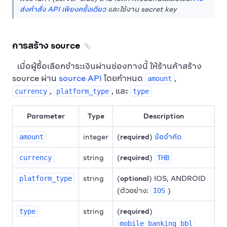
ส่งคำสั่ง API เพียงครั้งเดียว
และใช้งาน secret key
การสร้าง source
เมื่อผู้ซื้อเลือกชำระเงินผ่านช่องทางนี้ ให้ร้านค้าสร้าง
source ผ่าน
source API
โดยกำหนด
,
amount
,
, และ
currency
platform_type
type
Parameter
Type
Description
integer
(
required
)
ข้อจำกัด
amount
string
(
required
)
currency
THB
string
(
optional
) IOS, ANDROID
platform_type
(ตัวอย่าง:
)
IOS
string
(
required
)
type
mobile_banking_bbl