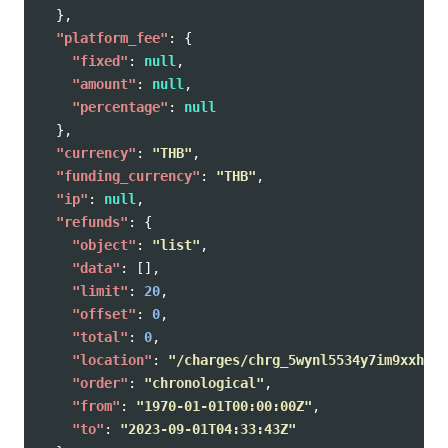
},
"platform_fee"
:
{
"fixed"
:
null
,
"amount"
:
null
,
"percentage"
:
null
},
"currency"
:
"THB"
,
"funding_currency"
:
"THB"
,
"ip"
:
null
,
"refunds"
:
{
"object"
:
"list"
,
"data"
:
[],
"limit"
:
20
,
"offset"
:
0
,
"total"
:
0
,
"location"
:
"/charges/chrg_5wynl5534y7im9xxhkj/
"order"
:
"chronological"
,
"from"
:
"1970-01-01T00:00:00Z"
,
"to"
:
"2023-09-01T04:33:43Z"