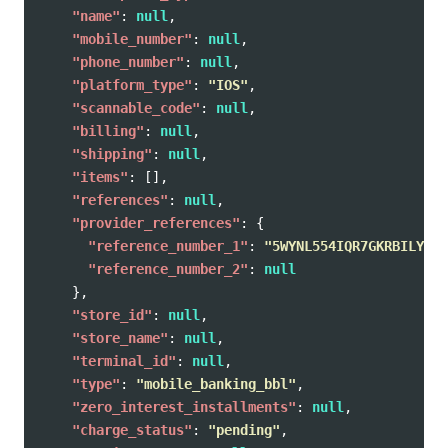
"name"
:
null
,
"mobile_number"
:
null
,
"phone_number"
:
null
,
"platform_type"
:
"IOS"
,
"scannable_code"
:
null
,
"billing"
:
null
,
"shipping"
:
null
,
"items"
:
[],
"references"
:
null
,
"provider_references"
:
{
"reference_number_1"
:
"5WYNL554IQR7GKRBILY"
,
"reference_number_2"
:
null
},
"store_id"
:
null
,
"store_name"
:
null
,
"terminal_id"
:
null
,
"type"
:
"mobile_banking_bbl"
,
"zero_interest_installments"
:
null
,
"charge_status"
:
"pending"
,