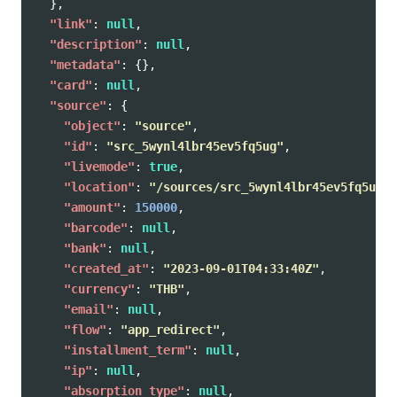
},
"link"
:
null
,
"description"
:
null
,
"metadata"
:
{},
"card"
:
null
,
"source"
:
{
"object"
:
"source"
,
"id"
:
"src_5wynl4lbr45ev5fq5ug"
,
"livemode"
:
true
,
"location"
:
"/sources/src_5wynl4lbr45ev5fq5ug"
,
"amount"
:
150000
,
"barcode"
:
null
,
"bank"
:
null
,
"created_at"
:
"2023-09-01T04:33:40Z"
,
"currency"
:
"THB"
,
"email"
:
null
,
"flow"
:
"app_redirect"
,
"installment_term"
:
null
,
"ip"
:
null
,
"absorption_type"
:
null
,