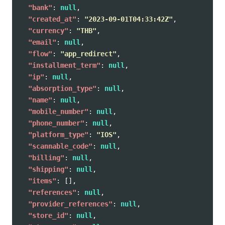
"bank"
:
null
,
"created_at"
:
"2023-09-01T04:33:42Z"
,
"currency"
:
"THB"
,
"email"
:
null
,
"flow"
:
"app_redirect"
,
"installment_term"
:
null
,
"ip"
:
null
,
"absorption_type"
:
null
,
"name"
:
null
,
"mobile_number"
:
null
,
"phone_number"
:
null
,
"platform_type"
:
"IOS"
,
"scannable_code"
:
null
,
"billing"
:
null
,
"shipping"
:
null
,
"items"
:
[],
"references"
:
null
,
"provider_references"
:
null
,
"store_id"
:
null
,