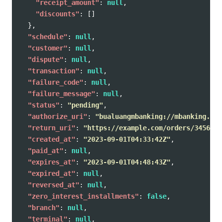
"receipt_amount"
:
null
,
"discounts"
:
[]
},
"schedule"
:
null
,
"customer"
:
null
,
"dispute"
:
null
,
"transaction"
:
null
,
"failure_code"
:
null
,
"failure_message"
:
null
,
"status"
:
"pending"
,
"authorize_uri"
:
"bualuangmbanking://mbanking.pay
"return_uri"
:
"https://example.com/orders/345678/
"created_at"
:
"2023-09-01T04:33:42Z"
,
"paid_at"
:
null
,
"expires_at"
:
"2023-09-01T04:48:43Z"
,
"expired_at"
:
null
,
"reversed_at"
:
null
,
"zero_interest_installments"
:
false
,
"branch"
:
null
,
"terminal"
:
null
,