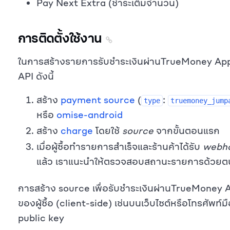
Pay Next Extra (ชำระเต็มจำนวน)
การติดตั้งใช้งาน
ในการสร้างรายการรับชำระเงินผ่านTrueMoney App R
API ดังนี้
สร้าง
payment source
(
:
type
truemoney_jump
หรือ
omise-android
สร้าง
charge
โดยใช้
source
จากขั้นตอนแรก
เมื่อผู้ซื้อทำรายการสำเร็จและร้านค้าได้รับ
webho
แล้ว เราแนะนำให้ตรวจสอบสถานะรายการด้วยตนเ
การสร้าง source เพื่อรับชำระเงินผ่านTrueMoney Ap
ของผู้ซื้อ (client-side) เช่นบนเว็บไซต์หรือโทรศัพท์มื
public key