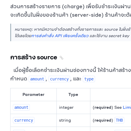
ส่วนการสร้างรายการ (charge) เพื่อรับชำระเงินผ
จะเกิดขึ้นในฝั่งของร้านค้า (server-side) ร้านค้าจะต
หมายเหตุ: หากมีความจำต้องสร้างทั้งรายการและ source ในฝั่งร
ได้เลยโดย
การส่งคำสั่ง API เพียงครั้งเดียว
และใช้งาน secret key
การสร้าง source
เมื่อผู้ซื้อเลือกชำระเงินผ่านช่องทางนี้ ให้ร้านค้าสร
กำหนด
,
, และ
amount
currency
type
Parameter
Type
integer
(
required
) See
Lim
amount
string
(
required
)
currency
THB