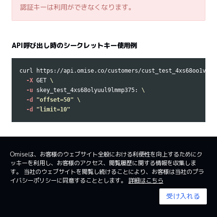
認証キーは利用ができなくなります。
API呼び出し時のシークレットキー使用例
curl https://api.omise.co/customers/cust_test_4xs68oo1vgal
-X
 GET 
\
-u
 skey_test_4xs68olyuul9lmmp375: 
\
-d
"offset=50"
\
-d
"limit=10"
Omiseは、お客様のウェブサイト全般における利便性を向上するためにク
ッキーを利用し、お客様のアクセス、閲覧履歴に関する情報を収集しま
日本
日本語
す。 当社のウェブサイトを閲覧し続けることにより、お客様は当社のプラ
イバシーポリシーに同意することとします。
詳細はこちら
利用規約
System status
受け入れる
© 2024 Omise. All Rights Reserved