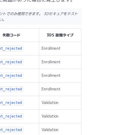
ントでのみ使用できます。 3Dセキュアをテスト
い。
失敗コード
3DS 故障タイプ
Enrollment
nt_rejected
Enrollment
nt_rejected
Enrollment
nt_rejected
Enrollment
nt_rejected
Validation
nt_rejected
Validation
nt_rejected
Validation
nt_rejected