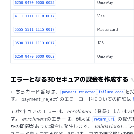
UnionPay
6250 9470 0000 0055
Visa
4111 1111 1118 0017
Mastercard
5555 5511 1115 0017
JCB
3530 1111 1113 0017
UnionPay
6250 9470 0000 0063
エラーとなる3Dセキュアの課金を作成する
こちらカード番号は、
を
payment_rejected
failure_code
す。 payment_reject` のエラーコードについての詳細は
3Dセキュアのエラーは、
enrollment
（登録）または
val
す。
enrollment
のエラーは、例えば
の提供
return_uri
かの問題があった場合に発生します。
validation
のエラ
スワードを入力するなど、3Dセキュアでの課金検証の際