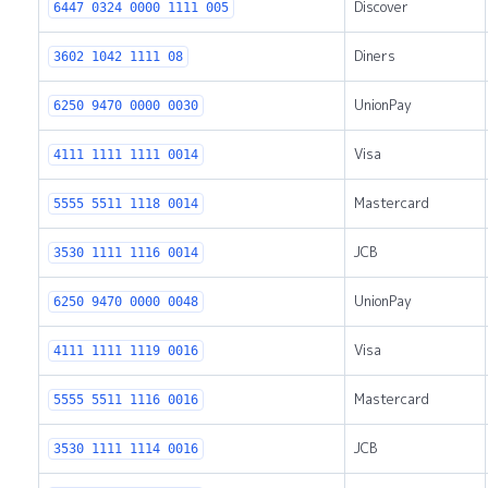
Discover
6447 0324 0000 1111 005
Diners
3602 1042 1111 08
UnionPay
6250 9470 0000 0030
Visa
4111 1111 1111 0014
Mastercard
5555 5511 1118 0014
JCB
3530 1111 1116 0014
UnionPay
6250 9470 0000 0048
Visa
4111 1111 1119 0016
Mastercard
5555 5511 1116 0016
JCB
3530 1111 1114 0016