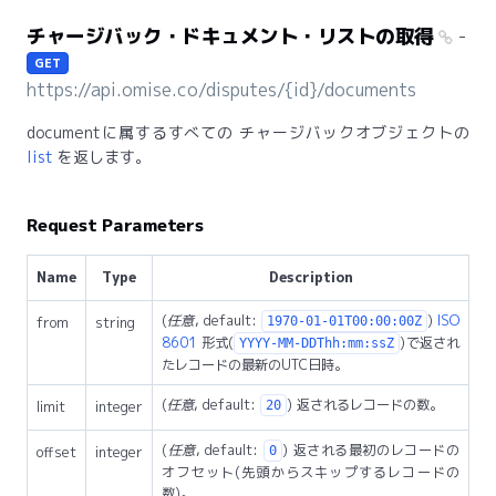
チャージバック・ドキュメント・リストの取得
-
GET
https://api.omise.co/disputes/{id}/documents
documentに属するすべての チャージバックオブジェクトの
list
を返します。
Request Parameters
Name
Type
Description
(
任意
, default:
)
ISO
from
string
1970-01-01T00:00:00Z
8601
形式(
)で返され
YYYY-MM-DDThh:mm:ssZ
たレコードの最新のUTC日時。
(
任意
, default:
) 返されるレコードの数。
limit
integer
20
(
任意
, default:
) 返される最初のレコードの
offset
integer
0
オフセット(先頭からスキップするレコードの
数)。