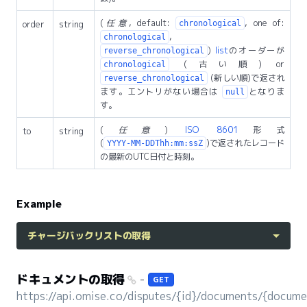
(
任意
, default:
, one of:
order
string
chronological
,
chronological
)
list
のオーダーが
reverse_chronological
(古い順) or
chronological
(新しい順)で返され
reverse_chronological
ます。エントリがない場合は
となりま
null
す。
(
任意
)
ISO 8601
形式
to
string
(
)で返されたレコード
YYYY-MM-DDThh:mm:ssZ
の最新のUTC日付と時刻。
Example
チャージバックリストの取得
ドキュメントの取得
-
GET
https://api.omise.co/disputes/{id}/documents/{docume