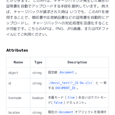
とができます。 このAPIは、チャージバックが発生した場合の
証明書を自動でアップロードする手段を提供しています。 例え
ば、チャージバックが請求された時は いつでも、このAPIを使
用することで、領収書や出荷納品書などの証明書を自動的にア
ップロードし、 チャージバックへの対応処理を迅速化すること
が可能です。こちらのAPIは、PNG、JPG画像、またはPDFファ
イルにてご利用ください。
Attributes
Name
Type
Description
固定値
。
object
string
document
と一致
id
string
/docu(_test)?_[0-9a-z]+/
する
。
DOCUMENT_ID
本番モード (
) あるいはテストモー
livemode
boolean
true
ド(
) ドキュメント。
false
現在の
オブジェクトを取得す
location
string
document