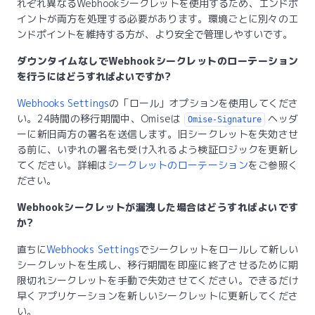
れぞれ異なるWebhookシークレットを使用するため、エンドポ
イントが両方を処理する必要があります。環境ごとに別々のエ
ンドポイントを維持する方が、より安全で管理しやすいです。
ダウンタイムなしでWebhookシークレットのローテーション
を行うにはどうすればよいですか?
Webhooks Settings
の「ロール」オプションを使用してくださ
い。24時間の移行期間中、Omiseは
ヘッダ
Omise-Signature
ーに新旧両方の署名を送信します。旧シークレットを失効させ
る前に、いずれの署名も受け入れるよう検証ロジックを更新し
てください。詳細は
シークレットのローテーション
をご参照く
ださい。
Webhookシークレットが漏洩した場合はどうすればよいです
か?
直ちに
Webhooks Settings
でシークレットをロールして新しい
シークレットを生成し、移行期間を即座に終了させるために期
限切れシークレットを手動で失効させてください。できるだけ
早くアプリケーションを新しいシークレットに更新してくださ
い。