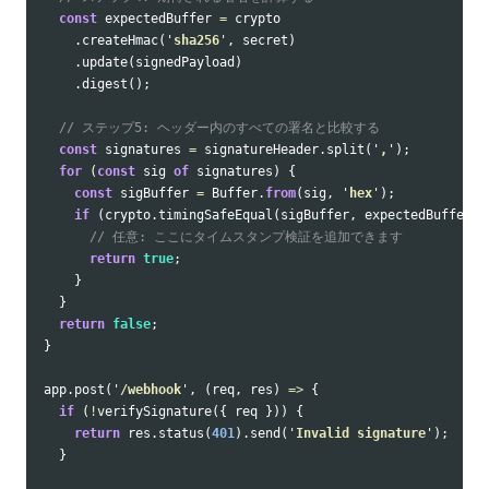
const
expectedBuffer
=
crypto
.
createHmac
(
'
sha256
'
,
secret
)
.
update
(
signedPayload
)
.
digest
();
// ステップ5: ヘッダー内のすべての署名と比較する
const
signatures
=
signatureHeader
.
split
(
'
,
'
);
for
(
const
sig
of
signatures
)
{
const
sigBuffer
=
Buffer
.
from
(
sig
,
'
hex
'
);
if
(
crypto
.
timingSafeEqual
(
sigBuffer
,
expectedBuffer
))
// 任意: ここにタイムスタンプ検証を追加できます
return
true
;
}
}
return
false
;
}
app
.
post
(
'
/webhook
'
,
(
req
,
res
)
=>
{
if
(
!
verifySignature
({
req
}))
{
return
res
.
status
(
401
).
send
(
'
Invalid signature
'
);
}