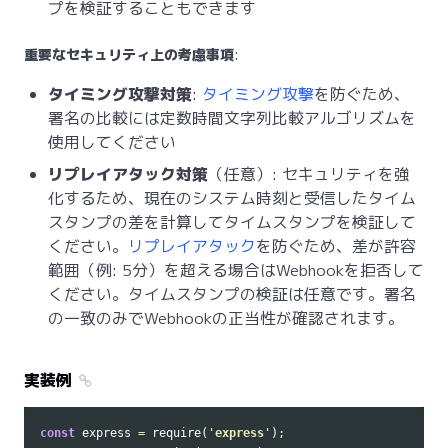
プを検証することもできます
重要なセキュリティ上の考慮事項
:
タイミング攻撃対策
:
タイミング攻撃
を防ぐため、
署名の比較には定数時間文字列比較アルゴリズムを
使用してください
リプレイアタック対策
（任意）: セキュリティを強
化するため、現在のシステム時刻と受信したタイム
スタンプの差を計算してタイムスタンプを検証して
ください。
リプレイアタック
を防ぐため、差が許容
範囲（例: 5分）を超える場合はWebhookを拒否して
ください。タイムスタンプの検証は任意です。署名
の一致のみでWebhookの正当性が確認されます。
実装例
const
express
=
require
(
'
express
'
);