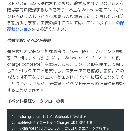
ストがOmiseから送信されており、改ざんされていないことを
暗号学的に確認するものであり、不正なWebhookをエンドポイ
ントへ送り込もうとする悪意ある攻撃者に対して最も強力な防
御を提供します。実装の詳細については、
エンドポイントの保
護セクション
をご参照ください。
代替手段: イベント検証
署名検証の実装が困難な場合は、代替手段としてイベント検証
をご利用ください。Webhookイベント（例:
charge.complete）を受信したら、リソースIDを使用して独立
したGETリクエストを実行し、ステータスを確認します。この
方法では不正なリクエストがエンドポイントに届くことを防ぐ
ことはできませんが、受信後にイベントデータの正当性を検証
することができます。
イベント検証ワークフローの例
:
1. `charge.complete` Webhookを受信する

2. WebhookペイロードからCharge IDを取得する

3. `/charges/{CHARGE_ID}` にGETリクエストを実行する
