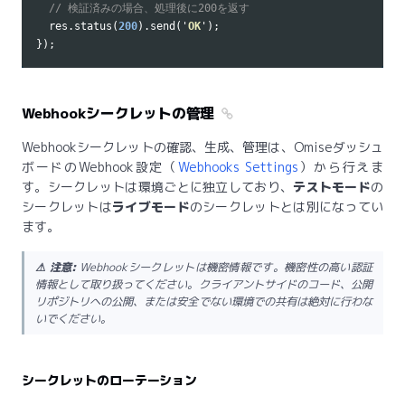
// 検証済みの場合、処理後に200を返す
res
.
status
(
200
).
send
(
'
OK
'
);
});
Webhookシークレットの管理
Webhookシークレットの確認、生成、管理は、Omiseダッシュ
ボードのWebhook設定（
Webhooks Settings
）から行えま
す。シークレットは環境ごとに独立しており、
テストモード
の
シークレットは
ライブモード
のシークレットとは別になってい
ます。
⚠ 注意:
Webhookシークレットは機密情報です。機密性の高い認証
情報として取り扱ってください。クライアントサイドのコード、公開
リポジトリへの公開、または安全でない環境での共有は絶対に行わな
いでください。
シークレットのローテーション