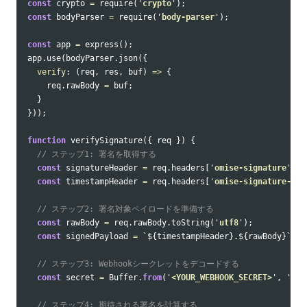
const
crypto
=
require
(
'
crypto
'
);
const
bodyParser
=
require
(
'
body-parser
'
);
const
app
=
express
();
app
.
use
(
bodyParser
.
json
({
verify
:
(
req
,
res
,
buf
)
=>
{
req
.
rawBody
=
buf
;
}
}));
function
verifySignature
({
req
})
{
// ステップ1: 署名を取得する
const
signatureHeader
=
req
.
headers
[
'
omise-signature
'
];
const
timestampHeader
=
req
.
headers
[
'
omise-signature-tim
// ステップ2: 署名対象ペイロードを準備する
const
rawBody
=
req
.
rawBody
.
toString
(
'
utf8
'
);
const
signedPayload
=
`
${
timestampHeader
}
.
${
rawBody
}
`
;
// ステップ3: Webhookシークレットをデコードする
const
secret
=
Buffer
.
from
(
'
<YOUR_WEBHOOK_SECRET>
'
,
'
bas
// ステップ4: 期待される署名を計算する