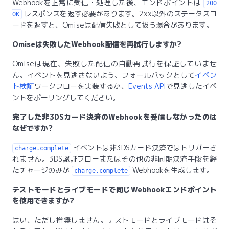
Webhookを正常に受信・処理した後、エンドポイントは
200
レスポンスを返す必要があります。2xx以外のステータスコ
OK
ードを返すと、Omiseは配信失敗として扱う場合があります。
Omiseは失敗したWebhook配信を再試行しますか?
Omiseは現在、失敗した配信の自動再試行を保証していませ
ん。イベントを見逃さないよう、フォールバックとして
イベン
ト検証
ワークフローを実装するか、
Events API
で見逃したイベ
ントをポーリングしてください。
完了した非3DSカード決済のWebhookを受信しなかったのは
なぜですか?
イベントは非3DSカード決済ではトリガーさ
charge.complete
れません。3DS認証フローまたはその他の非同期決済手段を経
たチャージのみが
Webhookを生成します。
charge.complete
テストモードとライブモードで同じWebhookエンドポイント
を使用できますか?
はい、ただし推奨しません。テストモードとライブモードはそ