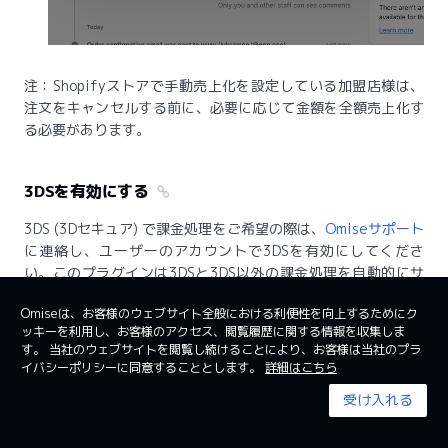
注：Shopifyストアで手動売上化を設定している加盟店様は、
注文をキャンセルする前に、必要に応じて金額を全額売上化す
る必要があります。
3DSを有効にする
3DS (3Dセキュア) で課金処理をご希望の際は、
Omiseサポート
に連絡し、ユーザーのアカウントで3DSを有効にしてくださ
い。このプラグインは3DSと3DS以外の課金処理を自動的にサ
ポートします。
Omiseは、お客様のウェブサイト全般における利便性を向上するためにク
ッキーを利用し、お客様のアクセス、閲覧履歴に関する情報を収集しま
す。 当社のウェブサイトを閲覧し続けることにより、お客様は当社のプラ
サポート
イバシーポリシーに同意することとします。
詳細はこちら
このプラグインに問題がある場合は、
サポートまでお問い合わ
受け入れる
せ
ください。