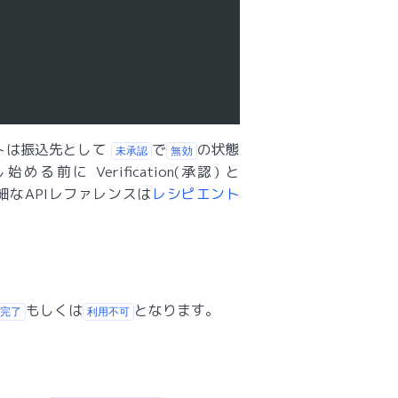
トは振込先として
で
の状態
未承認
無効
 Verification(承認) と
詳細なAPIレファレンスは
レシピエント
もしくは
となります。
完了
利用不可