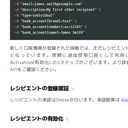
-d
"email=james.smith@example.com"
-d
"description=My first other recipient"
\
-d
"type=individual"
-d
"bank_account[brand]=test"
\
-d
"bank_account[number]=acc12345"
\
-d
"bank_account[name]=James Smith"
新しく口座情報が登録された段階では、まだレシピエン
となっています。実際に追加受取口座として利用し始める前に
Activation(有効化) の2ステップがございます。より
API
をご確認ください。
レシピエントの登録認証
レシピエントの承認はOmiseが行います。承認結果は
承認
レシピエントの有効化