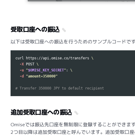
受取口座への振込
以下は受取口座への振込を行うためのサンプルコードで
curl https://api.omise.co/transfers 
\
-X
 POST 
\
-u
"
$OMISE_KEY_SECRET
"
: 
\
-d
"amount=350000"
# Transfer 350000 JPY to default recipient
追加受取口座への振込
Omiseでは振込先口座を無制限に登録することができま
2つ目以降は追加受取口座と呼んでいます。追加受取口座