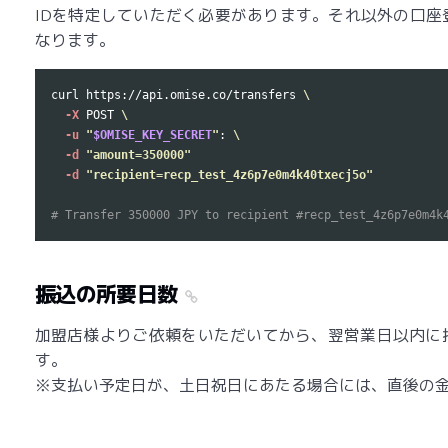
IDを特定していただく必要があります。それ以外の口座
なります。
curl https://api.omise.co/transfers 
\
-X
 POST 
\
-u
"
$OMISE_KEY_SECRET
"
: 
\
-d
"amount=350000"
-d
"recipient=recp_test_4z6p7e0m4k40txecj5o"
# Transfer 350000 JPY to recipient #recp_test_4z6p7e0m4k
振込の所要日数
加盟店様よりご依頼をいただいてから、翌営業日以内に
す。
※支払い予定日が、土日祝日にあたる場合には、直後の