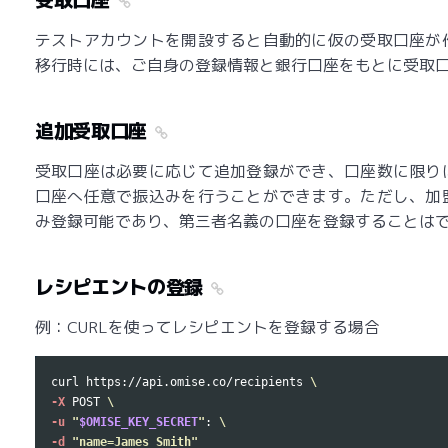
テストアカウントを開設すると自動的に仮の受取口座が
移行時には、ご自身の登録情報と銀行口座をもとに受取
追加受取口座
受取口座は必要に応じて追加登録ができ、口座数に限り
口座へ任意で振込みを行うことができます。ただし、加
み登録可能であり、第三者名義の口座を登録することは
レシピエントの登録
例：CURLを使ってレシピエントを登録する場合
curl https://api.omise.co/recipients 
\
-X
 POST 
\
-u
"
$OMISE_KEY_SECRET
"
: 
\
-d
"name=James Smith"