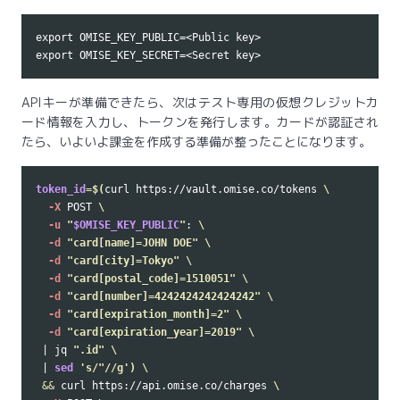
export OMISE_KEY_PUBLIC=<Public key>

APIキーが準備できたら、次はテスト専用の仮想クレジットカ
ード情報を入力し、トークンを発行します。カードが認証され
たら、いよいよ課金を作成する準備が整ったことになります。
token_id
=
$(
curl https://vault.omise.co/tokens 
\
-X
 POST 
\
-u
"
$OMISE_KEY_PUBLIC
"
: 
\
-d
"card[name]=JOHN DOE"
\
-d
"card[city]=Tokyo"
\
-d
"card[postal_code]=1510051"
\
-d
"card[number]=4242424242424242"
\
-d
"card[expiration_month]=2"
\
-d
"card[expiration_year]=2019"
\
 | jq 
".id"
\
 | 
sed
's/"//g'
)
\
&&
 curl https://api.omise.co/charges 
\