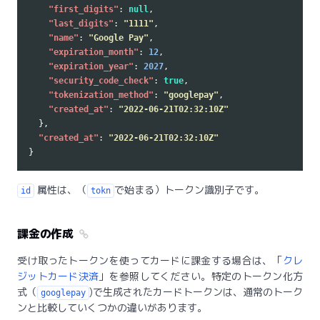
"first_digits"
:
null
,
"last_digits"
:
"1111"
,
"name"
:
"Google Pay"
,
"expiration_month"
:
12
,
"expiration_year"
:
2027
,
"security_code_check"
:
true
,
"tokenization_method"
:
"googlepay"
,
"created_at"
:
"2022-06-21T02:32:10Z"
},
"created_at"
:
"2022-06-21T02:32:10Z"
}
属性は、（
で始まる）トークン識別子です。
id
tokn
課金の作成
受け取ったトークンを使ってカードに課金する場合は、「
クレ
ジットカード決済
」を参照してください。特定のトークン化方
式（
)で生成されたカードトークンは、通常のトーク
googlepay
ンと比較していくつかの違いがあります。