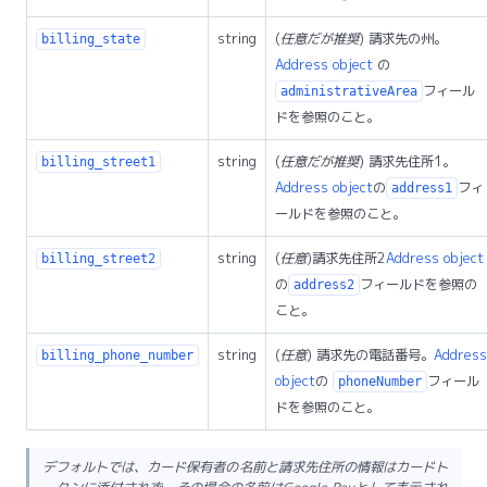
string
(
任意だが推奨
) 請求先の州。
billing_state
Address object
の
フィール
administrativeArea
ドを参照のこと。
string
(
任意だが推奨
) 請求先住所1。
billing_street1
Address object
の
フィ
address1
ールドを参照のこと。
string
(
任意
)請求先住所2
Address object
billing_street2
の
フィールドを参照の
address2
こと。
string
(
任意
) 請求先の電話番号。
Address
billing_phone_number
object
の
フィール
phoneNumber
ドを参照のこと。
デフォルトでは、カード保有者の名前と請求先住所の情報はカードト