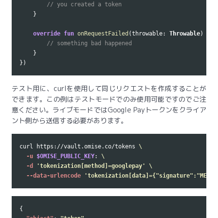
// you created a token
}
override
fun
onRequestFailed
(
throwable
:
Throwable
)
{
// something bad happened
}
})
テスト用に、curlを使用して同じリクエストを作成することが
できます。この例はテストモードでのみ使用可能ですのでご注
意ください。ライブモードではGoogle Payトークンをクライア
ント側から送信する必要があります。
curl https://vault.omise.co/tokens 
\
-u
$OMISE_PUBLIC_KEY
: 
\
-d
'tokenization[method]=googlepay'
\
--data-urlencode
'tokenization[data]={"signature":"MEUCI
{