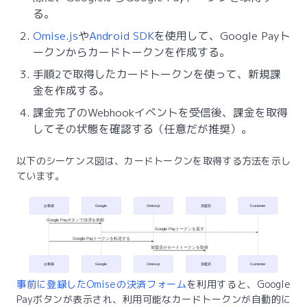
る。
Omise.js
や
Android SDK
を使用して、Google Payト
ークンからカードトークンを作成する。
手順2で取得したカードトークンを使って、新規課
金を作成する。
課金完了のWebhookイベントを受信後、課金を取得
してその状態を確認する（任意だが推奨）。
以下のシーケンス図は、カードトークンを取得する方法を示し
ています。
お客様
Google
Omise.js
加盟店
Customer
Google Payボタンで決済を依頼
Google Payトークンを返す
Google Payトークンを転送する
加盟店がカードトークンを取得
お客様
Google
Omise.js
加盟店
Customer
事前に登録したOmiseの決済フォーム
を利用すると、Google
Payボタンが表示され、利用可能なカードトークンが自動的に