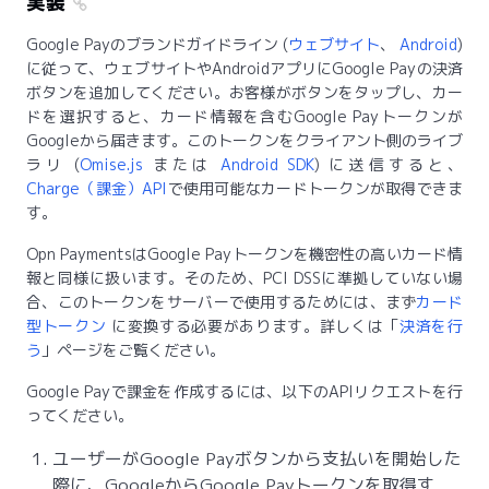
実装
Google Payのブランドガイドライン (
ウェブサイト
、
Android
)
に従って、ウェブサイトやAndroidアプリにGoogle Payの決済
ボタンを追加してください。お客様がボタンをタップし、カー
ドを選択すると、カード情報を含むGoogle Payトークンが
Googleから届きます。このトークンをクライアント側のライブ
ラリ (
Omise.js
または
Android SDK
) に送信すると、
Charge（課金）API
で使用可能なカードトークンが取得できま
す。
Opn PaymentsはGoogle Payトークンを機密性の高いカード情
報と同様に扱います。そのため、PCI DSSに準拠していない場
合、このトークンをサーバーで使用するためには、まず
カード
型トークン
に変換する必要があります。詳しくは「
決済を行
う
」ページをご覧ください。
Google Payで課金を作成するには、以下のAPIリクエストを行
ってください。
ユーザーがGoogle Payボタンから支払いを開始した
際に、GoogleからGoogle Payトークンを取得す