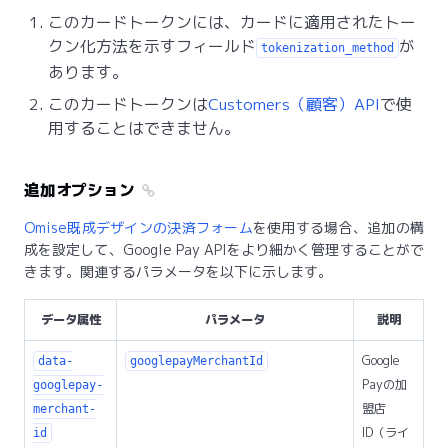
このカードトークンには、カードに適用されたトー
クン化方法を示すフィールド
が
tokenization_method
あります。
このカードトークンは
Customers（顧客）API
で使
用することはできません。
追加オプション
Omise既成デザインの決済フォーム
を使用する場合、追加の構
成を設定して、Google Pay APIをより細かく管理することがで
きます。関連するパラメータを以下に示します。
データ属性
パラメータ
説明
Google
data-
googlepayMerchantId
Payの加
googlepay-
盟店
merchant-
ID（ライ
id