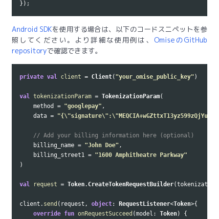
});
Android SDK
を使用する場合は、以下のコードスニペットを参
照してください。より詳細な使用例は、
OmiseのGitHub
repository
で確認できます。
private
val
client
=
Client
(
"your_omise_public_key"
)
val
tokenizationParam
=
TokenizationParam
(
method
=
"googlepay"
,
data
=
"{\"signature\":\"MEQCIA+wGZttxT13yz599zQjYugoz
// Add your billing information here (optional)
billing_name
=
"John Doe"
,
billing_street1
=
"1600 Amphitheatre Parkway"
)
val
request
=
Token
.
CreateTokenRequestBuilder
(
tokenization
client
.
send
(
request
,
object
:
RequestListener
<
Token
>{
override
fun
onRequestSucceed
(
model
:
Token
)
{