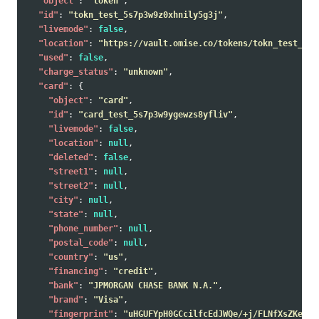
"object"
:
"token"
,
"id"
:
"tokn_test_5s7p3w9z0xhnily5g3j"
,
"livemode"
:
false
,
"location"
:
"https://vault.omise.co/tokens/tokn_test_5s7
"used"
:
false
,
"charge_status"
:
"unknown"
,
"card"
:
{
"object"
:
"card"
,
"id"
:
"card_test_5s7p3w9ygewzs8yfliv"
,
"livemode"
:
false
,
"location"
:
null
,
"deleted"
:
false
,
"street1"
:
null
,
"street2"
:
null
,
"city"
:
null
,
"state"
:
null
,
"phone_number"
:
null
,
"postal_code"
:
null
,
"country"
:
"us"
,
"financing"
:
"credit"
,
"bank"
:
"JPMORGAN CHASE BANK N.A."
,
"brand"
:
"Visa"
,
"fingerprint"
:
"uHGUFYpH0GCcilfcEdJWQe/+j/FLNfXsZKeW5X