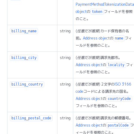
PaymentMethodTokenizationData
object
の
フィールドを参照
token
のこと。
string
(
任意だが推奨
)カード保有者の名
billing_name
前。
Address object
の
フィ
name
ールドを参照のこと。
string
(
任意だが推奨
)請求先都市。
billing_city
Address object
の
フィ
locality
ールドを参照のこと。
string
(
任意だが推奨
) 2文字の
ISO 3166
billing_country
code
コードによる請求先の国名。
Address object
の
countryCode
フィールドを参照のこと。
string
(
任意だが推奨
)請求先の郵便番号。
billing_postal_code
Address object
の
フ
postalCode
ィールドを参照のこと。