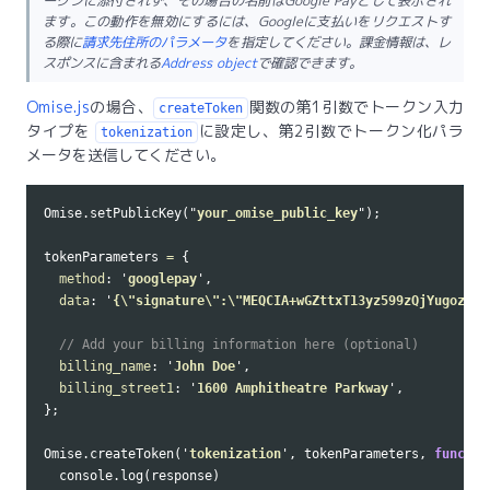
ークンに添付されず、その場合の名前はGoogle Payとして表示され
ます。この動作を無効にするには、Googleに支払いをリクエストす
る際に
請求先住所のパラメータ
を指定してください。課金情報は、レ
スポンスに含まれる
Address object
で確認できます。
Omise.js
の場合、
関数の第1引数でトークン入力
createToken
タイプを
に設定し、第2引数でトークン化パラ
tokenization
メータを送信してください。
Omise
.
setPublicKey
(
"
your_omise_public_key
"
);
tokenParameters
=
{
method
:
'
googlepay
'
,
data
:
'
{
\
"signature
\
":
\
"MEQCIA+wGZttxT13yz599zQjYugoz5kC
// Add your billing information here (optional)
billing_name
:
'
John Doe
'
,
billing_street1
:
'
1600 Amphitheatre Parkway
'
,
};
Omise
.
createToken
(
'
tokenization
'
,
tokenParameters
,
functio
console
.
log
(
response
)