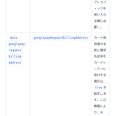
ブトラフ
ィックを
受け入れ
る際に必
要）。
カード保
data-
googlepayRequestBillingAddress
有者の名
googlepay-
前と請求
request-
先住所を
billing-
カードト
address
ークンに
添付する
場合は、
を
true
設定しま
す。この
情報によ
り、
米