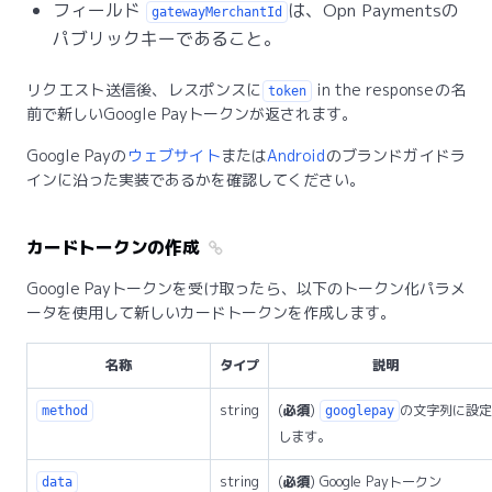
フィールド
は、Opn Paymentsの
gatewayMerchantId
パブリックキーであること。
リクエスト送信後、レスポンスに
in the responseの名
token
前で新しいGoogle Payトークンが返されます。
Google Payの
ウェブサイト
または
Android
のブランドガイドラ
インに沿った実装であるかを確認してください。
カードトークンの作成
Google Payトークンを受け取ったら、以下のトークン化パラメ
ータを使用して新しいカードトークンを作成します。
名称
タイプ
説明
string
(
必須
)
の文字列に設定
method
googlepay
します。
string
(
必須
) Google Payトークン
data