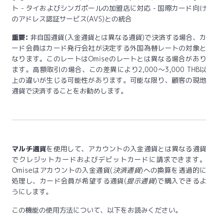
ト - タイおよびシンガポールの加盟店に対応 - 国際カード向け
のアドレス認証サービス(AVS)との統合
重要:
非自国通貨(入金通貨とは異なる通貨)で決済する場合、カ
ード会員はカード発行会社が決定する外国為替レートの対象と
なります。このレートはOmiseのレートとは異なる場合があり
ます。高額取引の場合、この差異により2,000〜3,000 THB以
上の違いが生じる可能性があります。可能な限り、顧客の現地
通貨で決済することをお勧めします。
マルチ通貨
を使用して、アカウントの入金通貨とは異なる通貨
でクレジットカードおよびデビットカードに請求できます。
Omiseはアカウントの入金通貨(
決済通貨
)への換算を透過的に
処理し、カード会員が希望する通貨(
提示通貨
)で購入できるよ
うにします。
この機能の使用方法について、以下をお読みください。