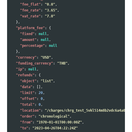
"fee_flat"
:
"0.0"
,
"fee_rate"
:
"3.65"
,
"vat_rate"
:
"7.0"
},
"platform_fee"
:
{
"fixed"
:
null
,
"amount"
:
null
,
"percentage"
:
null
},
"currency"
:
"USD"
,
"funding_currency"
:
"THB"
,
"ip"
:
null
,
"refunds"
:
{
"object"
:
"list"
,
"data"
:
[],
"limit"
:
20
,
"offset"
:
0
,
"total"
:
0
,
"location"
:
"/charges/chrg_test_5vkl514m8b2vdc6a4a0/re
"order"
:
"chronological"
,
"from"
:
"1970-01-01T00:00:00Z"
,
"to"
:
"2023-04-26T04:22:24Z"