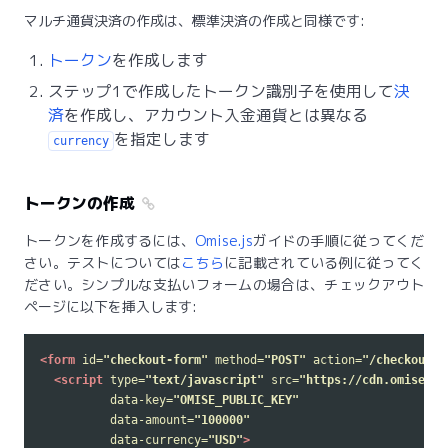
マルチ通貨決済の作成は、標準決済の作成と同様です:
トークン
を作成します
ステップ1で作成したトークン識別子を使用して
決
済
を作成し、アカウント入金通貨とは異なる
を指定します
currency
トークンの作成
トークンを作成するには、
Omise.js
ガイドの手順に従ってくだ
さい。テストについては
こちら
に記載されている例に従ってく
ださい。シンプルな支払いフォームの場合は、チェックアウト
ページに以下を挿入します:
<form
id=
"checkout-form"
method=
"POST"
action=
"/checkout"
>
<script 
type=
"text/javascript"
src=
"https://cdn.omise.co
data-key=
"OMISE_PUBLIC_KEY"
data-amount=
"100000"
data-currency=
"USD"
>