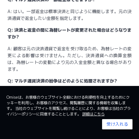
A: はい。一部返金は標準決済と同じように機能します。元の決
済通貨で返金したい金額を指定します。
Q: 決済と返金の間に為替レートが変更された場合はどうなりま
すか?
A: 顧客は元の決済通貨で返金を受け取るため、為替レートの変
更による影響は受けません。ただし、決済通貨への換算金額
は、為替レートの変動により元の入金金額と異なる場合があり
ます。
Q: マルチ通貨決済の紛争はどのように処理されますか?
A: 紛争は元の決済通貨で処理されます。紛争に敗れた場合、引
Omiseは、お客様のウェブサイト全般における利便性を向上するためにク
き落とされた金額は、紛争解決時の為替レートを使用して決済
ッキーを利用し、お客様のアクセス、閲覧履歴に関する情報を収集しま
通貨に換算されます。
す。 当社のウェブサイトを閲覧し続けることにより、お客様は当社のプラ
イバシーポリシーに同意することとします。
詳細はこちら
受け入れる
次のステップ
決済API