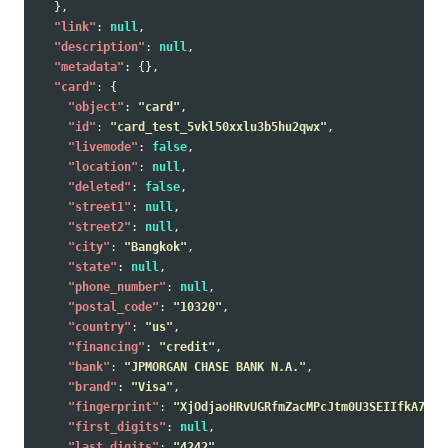
},
"link"
:
null
,
"description"
:
null
,
"metadata"
:
{},
"card"
:
{
"object"
:
"card"
,
"id"
:
"card_test_5vkl50xxlu3b5hu2qwx"
,
"livemode"
:
false
,
"location"
:
null
,
"deleted"
:
false
,
"street1"
:
null
,
"street2"
:
null
,
"city"
:
"Bangkok"
,
"state"
:
null
,
"phone_number"
:
null
,
"postal_code"
:
"10320"
,
"country"
:
"us"
,
"financing"
:
"credit"
,
"bank"
:
"JPMORGAN CHASE BANK N.A."
,
"brand"
:
"Visa"
,
"fingerprint"
:
"XjOdjaoHRvUGRfmZacMPcJtm0U3SEIIfkA7534
"first_digits"
:
null
,
"last_digits"
:
"4242"
,