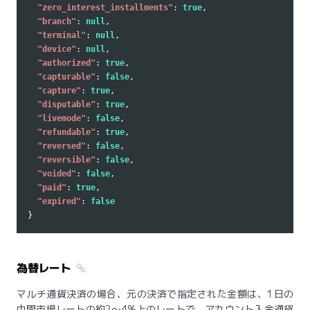
"zero_interest_installments"
:
true
,
"branch"
:
null
,
"terminal"
:
null
,
"device"
:
null
,
"authorized"
:
true
,
"capturable"
:
false
,
"capture"
:
true
,
"disputable"
:
true
,
"livemode"
:
false
,
"refundable"
:
true
,
"reversed"
:
false
,
"reversible"
:
false
,
"voided"
:
false
,
"paid"
:
true
,
"expired"
:
false
}
為替レート
マルチ通貨決済の場合、元の決済で指定された金額は、1日の
中間市場レートの約2〜4%上のレートで、アカウント入金通貨