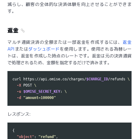
減らし、顧客の全体的な決済体験を向上させることができま
す。
返金
マルチ通貨決済の全額または一部返金を作成するには、
返金
API
または
ダッシュボード
を使用します。使用される為替レー
トは、返金を作成した時点のレートです。返金は元の決済通貨
で処理されるため、金額を指定するだけで済みます。
curl https://api.omise.co/charges/
$CHARGE_ID
/refunds 
\
-X
 POST 
\
-u
$OMISE_SECRET_KEY
: 
\
-d
"amount=100000"
レスポンス:
{
"object"
:
"refund"
,