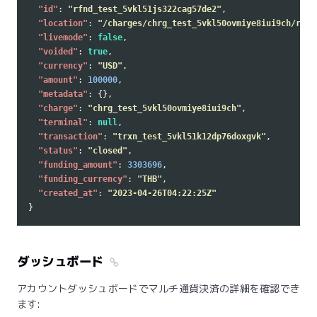
"id"
:
"rfnd_test_5vkl51js322cag57de2"
,
"location"
:
"/charges/chrg_test_5vkl50ovmiye8iui9ch/refu
"livemode"
:
false
,
"voided"
:
true
,
"currency"
:
"USD"
,
"amount"
:
100000
,
"metadata"
:
{},
"charge"
:
"chrg_test_5vkl50ovmiye8iui9ch"
,
"terminal"
:
null
,
"transaction"
:
"trxn_test_5vkl51k12dp76doxgvk"
,
"status"
:
"closed"
,
"funding_amount"
:
3303696
,
"funding_currency"
:
"THB"
,
"created_at"
:
"2023-04-26T04:22:25Z"
}
ダッシュボード
アカウントダッシュボードでマルチ通貨決済の詳細を確認でき
ます: