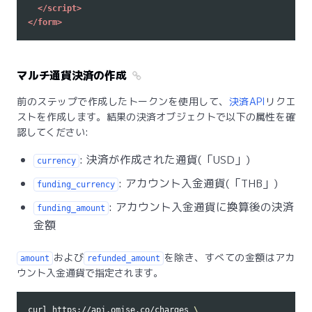
</script>
</form>
マルチ通貨決済の作成
前のステップで作成したトークンを使用して、
決済API
リクエ
ストを作成します。結果の決済オブジェクトで以下の属性を確
認してください:
: 決済が作成された通貨(
USD
)
currency
: アカウント入金通貨(
THB
)
funding_currency
: アカウント入金通貨に換算後の決済
funding_amount
金額
および
を除き、すべての金額はアカ
amount
refunded_amount
ウント入金通貨で指定されます。
curl https://api.omise.co/charges 
\