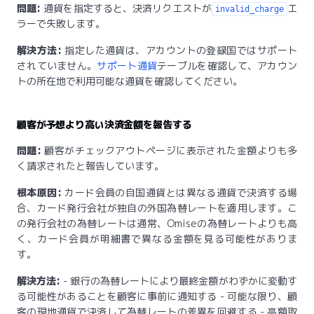
問題:
通貨を指定すると、決済リクエストが
エ
invalid_charge
ラーで失敗します。
解決方法:
指定した通貨は、アカウントの登録国ではサポート
されていません。
サポート通貨
テーブルを確認して、アカウン
トの所在地で利用可能な通貨を確認してください。
顧客が予想より高い決済金額を報告する
問題:
顧客がチェックアウトページに表示された金額よりも多
く請求されたと報告しています。
根本原因:
カード会員の自国通貨とは異なる通貨で決済する場
合、カード発行会社が独自の外国為替レートを適用します。こ
の発行会社の為替レートは通常、Omiseの為替レートよりも高
く、カード会員が明細書で異なる金額を見る可能性がありま
す。
解決方法:
- 銀行の為替レートにより最終金額がわずかに変動す
る可能性があることを顧客に事前に通知する - 可能な限り、顧
客の現地通貨で決済して為替レートの差異を回避する - 高額取