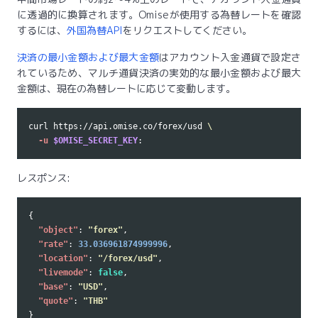
に透過的に換算されます。Omiseが使用する為替レートを確認
するには、
外国為替API
をリクエストしてください。
決済の最小金額および最大金額
はアカウント入金通貨で設定さ
れているため、マルチ通貨決済の実効的な最小金額および最大
金額は、現在の為替レートに応じて変動します。
curl https://api.omise.co/forex/usd 
\
-u
$OMISE_SECRET_KEY
レスポンス:
{
"object"
:
"forex"
,
"rate"
:
33.036961874999996
,
"location"
:
"/forex/usd"
,
"livemode"
:
false
,
"base"
:
"USD"
,
"quote"
:
"THB"
}