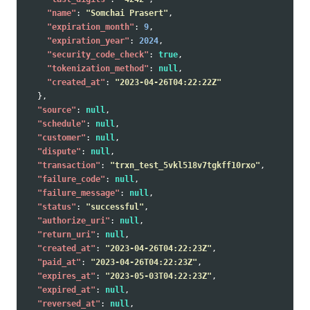
"name"
:
"Somchai Prasert"
,
"expiration_month"
:
9
,
"expiration_year"
:
2024
,
"security_code_check"
:
true
,
"tokenization_method"
:
null
,
"created_at"
:
"2023-04-26T04:22:22Z"
},
"source"
:
null
,
"schedule"
:
null
,
"customer"
:
null
,
"dispute"
:
null
,
"transaction"
:
"trxn_test_5vkl518v7tgkff10rxo"
,
"failure_code"
:
null
,
"failure_message"
:
null
,
"status"
:
"successful"
,
"authorize_uri"
:
null
,
"return_uri"
:
null
,
"created_at"
:
"2023-04-26T04:22:23Z"
,
"paid_at"
:
"2023-04-26T04:22:23Z"
,
"expires_at"
:
"2023-05-03T04:22:23Z"
,
"expired_at"
:
null
,
"reversed_at"
:
null
,