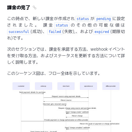
課金の完了
この時点で、新しい課金が作成され
が
に設定
status
pending
されました。 課金
のその他の可能な値は
status
(成功)、
(失敗),、および
(期限切
successful
failed
expired
れ)です。
次のセクションでは、課金を承認する方法、webhookイベント
を受け取る方法、およびステータスを更新する方法について詳
しく説明します。
このシーケンス図は、フロー全体を示しています。
customer
omise.js
merchant
api.omise.co
offline provider
Send payment details for purchase
Request source using payment details
Return source
Merchant gets returned source
Request charge using source and purchase details
Send "charge.create" webhook
Return charge
Provide payment or charge authorization at offline provider
Return the result of payment or charge authorization
Send "charge.complete" webhook
Send charge result (e.g., via email)