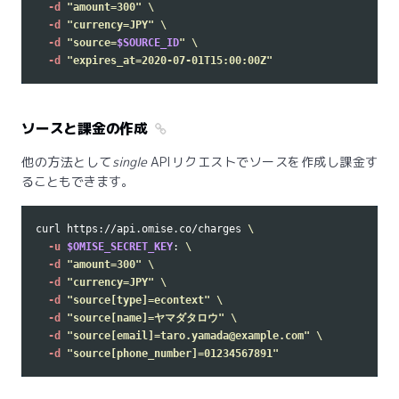
-d
"amount=300"
\
-d
"currency=JPY"
\
-d
"source=
$SOURCE_ID
"
\
-d
"expires_at=2020-07-01T15:00:00Z"
ソースと課金の作成
他の方法として
single
APIリクエストでソースを作成し課金す
ることもできます。
curl https://api.omise.co/charges 
\
-u
$OMISE_SECRET_KEY
: 
\
-d
"amount=300"
\
-d
"currency=JPY"
\
-d
"source[type]=econtext"
\
-d
"source[name]=ヤマダタロウ"
\
-d
"source[email]=taro.yamada@example.com"
\
-d
"source[phone_number]=01234567891"