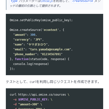
パラメーターは
Omise.js
を利用して、
メソ
type
createSource
ッドの最初の引数として提供されます。
Omise
.
setPublicKey
(
omise_public_key
);
Omise
.
createSource
(
'
econtext
'
,
{
"
amount
"
:
300
,
"
currency
"
:
"
JPY
"
,
"
name
"
:
"
ヤマダタロウ
"
,
"
email
"
:
"
taro.yamada@example.com
"
,
"
phone_number
"
:
"
01234567891
"
},
function
(
statusCode
,
response
)
{
console
.
log
(
response
)
});
テストとして、curlを利用し同じリクエストを作成できます。
curl https://api.omise.co/sources 
\
-u
$OMISE_PUBLIC_KEY
: 
\
-d
"amount=300"
\