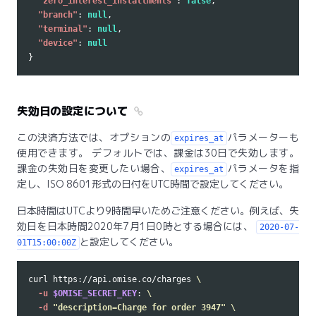
"zero_interest_installments"
:
false
,
"branch"
:
null
,
"terminal"
:
null
,
"device"
:
null
}
失効日の設定について
この決済方法では、オプションの
パラメーターも
expires_at
使用できます。 デフォルトでは、課金は30日で失効します。
課金の失効日を変更したい場合、
パラメータを指
expires_at
定し、ISO 8601形式の日付をUTC時間で設定してください。
日本時間はUTCより9時間早いためご注意ください。例えば、失
効日を日本時間2020年7月1日0時とする場合には、
2020-07-
と設定してください。
01T15:00:00Z
curl https://api.omise.co/charges 
\
-u
$OMISE_SECRET_KEY
: 
\
-d
"description=Charge for order 3947"
\