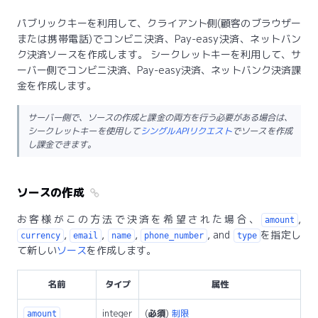
パブリックキーを利用して、クライアント側(顧客のブラウザー
または携帯電話)でコンビニ決済、Pay-easy決済、ネットバン
ク決済ソースを作成します。 シークレットキーを利用して、サ
ーバー側でコンビニ決済、Pay-easy決済、ネットバンク決済課
金を作成します。
サーバー側で、ソースの作成と課金の両方を行う必要がある場合は、
シークレットキーを使用して
シングルAPIリクエスト
でソースを作成
し課金できます。
ソースの作成
お客様がこの方法で決済を希望された場合、
,
amount
,
,
,
, and
を指定し
currency
email
name
phone_number
type
て新しい
ソース
を作成します。
名前
タイプ
属性
integer
(
必須
)
制限
amount