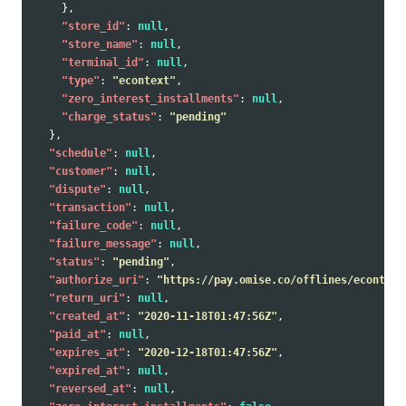
},
"store_id"
:
null
,
"store_name"
:
null
,
"terminal_id"
:
null
,
"type"
:
"econtext"
,
"zero_interest_installments"
:
null
,
"charge_status"
:
"pending"
},
"schedule"
:
null
,
"customer"
:
null
,
"dispute"
:
null
,
"transaction"
:
null
,
"failure_code"
:
null
,
"failure_message"
:
null
,
"status"
:
"pending"
,
"authorize_uri"
:
"https://pay.omise.co/offlines/econtext
"return_uri"
:
null
,
"created_at"
:
"2020-11-18T01:47:56Z"
,
"paid_at"
:
null
,
"expires_at"
:
"2020-12-18T01:47:56Z"
,
"expired_at"
:
null
,
"reversed_at"
:
null
,