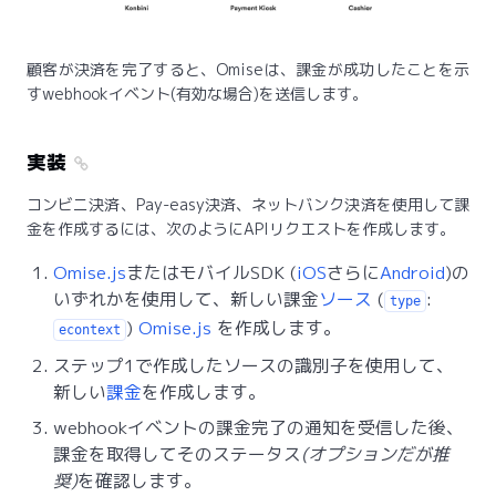
顧客が決済を完了すると、Omiseは、課金が成功したことを示
すwebhookイベント(有効な場合)を送信します。
実装
コンビニ決済、Pay-easy決済、ネットバンク決済を使用して課
金を作成するには、次のようにAPIリクエストを作成します。
Omise.js
またはモバイルSDK (
iOS
さらに
Android
)の
いずれかを使用して、新しい課金
ソース
(
:
type
)
Omise.js
を作成します。
econtext
ステップ1で作成したソースの識別子を使用して、
新しい
課金
を作成します。
webhookイベントの課金完了の通知を受信した後、
課金を取得してそのステータス
(オプションだが推
奨)
を確認します。