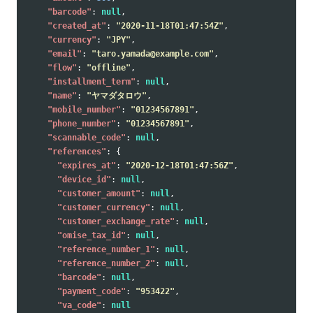
"barcode"
:
null
,
"created_at"
:
"2020-11-18T01:47:54Z"
,
"currency"
:
"JPY"
,
"email"
:
"taro.yamada@example.com"
,
"flow"
:
"offline"
,
"installment_term"
:
null
,
"name"
:
"ヤマダタロウ"
,
"mobile_number"
:
"01234567891"
,
"phone_number"
:
"01234567891"
,
"scannable_code"
:
null
,
"references"
:
{
"expires_at"
:
"2020-12-18T01:47:56Z"
,
"device_id"
:
null
,
"customer_amount"
:
null
,
"customer_currency"
:
null
,
"customer_exchange_rate"
:
null
,
"omise_tax_id"
:
null
,
"reference_number_1"
:
null
,
"reference_number_2"
:
null
,
"barcode"
:
null
,
"payment_code"
:
"953422"
,
"va_code"
:
null