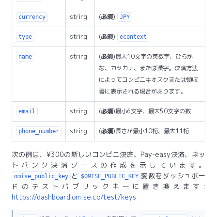
string
(
必須
)
currency
JPY
string
(
必須
)
type
econtext
string
(
必須
)最大10文字の英数字、ひらが
name
な、カタカナ、または漢字。決済方法
によってコンビニキオスクまたは領収
書に表示される場合があります。
string
(
必須
)最小6文字、最大50文字の数
email
string
(
必須
)長さが最小10桁、最大11桁
phone_number
次の例は、¥300の新しいコンビニ決済、Pay-easy決済、ネッ
トバンク決済ソースの作成を示しています。
と
変数をダッシュボー
omise_public_key
$OMISE_PUBLIC_KEY
ドのテストパブリックキーに置き換えます:
https://dashboard.omise.co/test/keys