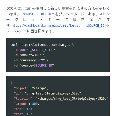
次の例は、curlを使用して新しい課金を作成する方法を示して
います。
をダッシュボードにあるテストシ
$OMISE_SECRET_KEY
ークレットキーに置き換えま
す:
https://dashboard.omise.co/test/keys
。
を
$SOURCE_ID
ソースの
に置き換えます。
id
curl https://api.omise.co/charges 
\
-u
$OMISE_SECRET_KEY
: 
\
-d
"amount=300"
\
-d
"currency=JPY"
\
-d
"source=
$SOURCE_ID
"
{
"object"
:
"charge"
,
"id"
:
"chrg_test_5lwtu4g9siynykt520o"
,
"location"
:
"/charges/chrg_test_5lwtu4g9siynykt520o"
,
"amount"
:
300
,
"net"
:
133
,
"fee"
:
152
,