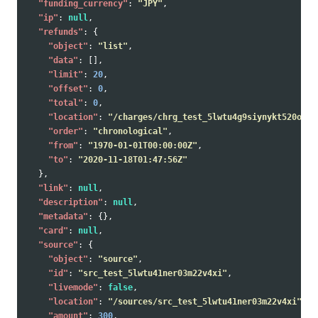
"funding_currency"
:
"JPY"
,
"ip"
:
null
,
"refunds"
:
{
"object"
:
"list"
,
"data"
:
[],
"limit"
:
20
,
"offset"
:
0
,
"total"
:
0
,
"location"
:
"/charges/chrg_test_5lwtu4g9siynykt520o/re
"order"
:
"chronological"
,
"from"
:
"1970-01-01T00:00:00Z"
,
"to"
:
"2020-11-18T01:47:56Z"
},
"link"
:
null
,
"description"
:
null
,
"metadata"
:
{},
"card"
:
null
,
"source"
:
{
"object"
:
"source"
,
"id"
:
"src_test_5lwtu41ner03m22v4xi"
,
"livemode"
:
false
,
"location"
:
"/sources/src_test_5lwtu41ner03m22v4xi"
,
"amount"
:
300
,