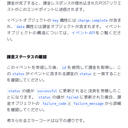
課金が完了すると、課金レスポンスが埋め込まれたPOSTリクエ
ストがこのエンドポイントに送信されます。
イベントオブジェクトの
属性には
が含ま
key
charge.complete
れ、
属性には課金オブジェクトが含まれます。 イベント
data
オブジェクトの構造については、
イベントAPI
をご覧くださ
い。
課金ステータスの確認
このイベントを受信した後、
を使用して課金を取得し、こ
id
の
がイベントに含まれる課金の
と一致すること
status
status
を確認してください。
の値が
に更新されると決済を受領したこ
status
successful
とになります。
の値が
に更新された場合、課
status
failed
金オブジェクトの
と
から詳細
failure_code
failure_message
を確認してください。
考えられるエラーコードは以下の通りです。