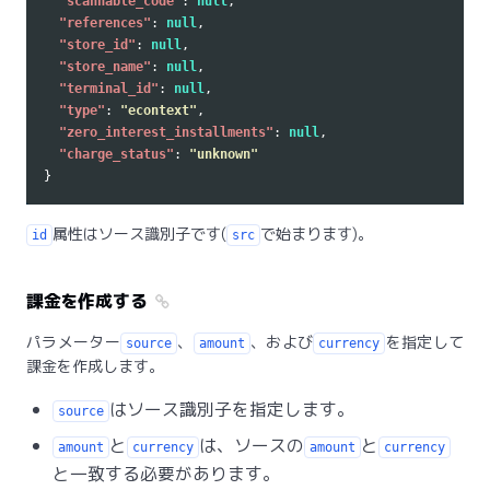
"scannable_code"
:
null
,
"references"
:
null
,
"store_id"
:
null
,
"store_name"
:
null
,
"terminal_id"
:
null
,
"type"
:
"econtext"
,
"zero_interest_installments"
:
null
,
"charge_status"
:
"unknown"
}
属性はソース識別子です(
で始まります)。
id
src
課金を作成する
パラメーター
、
、および
を指定して
source
amount
currency
課金を作成します。
はソース識別子を指定します。
source
と
は、ソースの
と
amount
currency
amount
currency
と一致する必要があります。