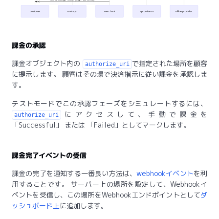
customer
omise.js
merchant
api.omise.co
offline provider
課金の承認
課金オブジェクト内の
で指定された場所を顧客
authorize_uri
に提示します。 顧客はその場で決済指示に従い課金を承認しま
す。
テストモードでこの承認フェーズをシミュレートするには、
にアクセスして、手動で課金を
authorize_uri
Successful
または
Failed
としてマークします。
課金完了イベントの受信
課金の完了を通知する一番良い方法は、
webhookイベント
を利
用することです。 サーバー上の場所を設定して、Webhookイ
ベントを受信し、この場所をWebhookエンドポイントとして
ダ
ッシュボード上
に追加します。