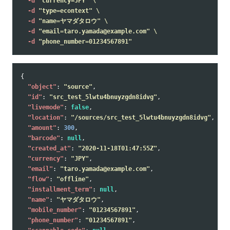
-d
"currency=JPY"
\
-d
"type=econtext"
\
-d
"name=ヤマダタロウ"
\
-d
"email=taro.yamada@example.com"
\
-d
"phone_number=01234567891"
{
"object"
:
"source"
,
"id"
:
"src_test_5lwtu4bnuyzgdn8idvg"
,
"livemode"
:
false
,
"location"
:
"/sources/src_test_5lwtu4bnuyzgdn8idvg"
,
"amount"
:
300
,
"barcode"
:
null
,
"created_at"
:
"2020-11-18T01:47:55Z"
,
"currency"
:
"JPY"
,
"email"
:
"taro.yamada@example.com"
,
"flow"
:
"offline"
,
"installment_term"
:
null
,
"name"
:
"ヤマダタロウ"
,
"mobile_number"
:
"01234567891"
,
"phone_number"
:
"01234567891"
,