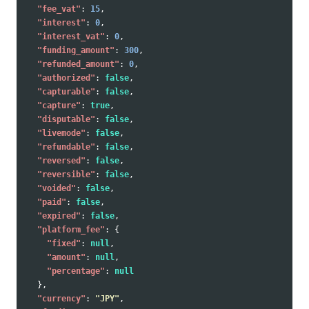
"fee_vat"
:
15
,
"interest"
:
0
,
"interest_vat"
:
0
,
"funding_amount"
:
300
,
"refunded_amount"
:
0
,
"authorized"
:
false
,
"capturable"
:
false
,
"capture"
:
true
,
"disputable"
:
false
,
"livemode"
:
false
,
"refundable"
:
false
,
"reversed"
:
false
,
"reversible"
:
false
,
"voided"
:
false
,
"paid"
:
false
,
"expired"
:
false
,
"platform_fee"
:
{
"fixed"
:
null
,
"amount"
:
null
,
"percentage"
:
null
},
"currency"
:
"JPY"
,