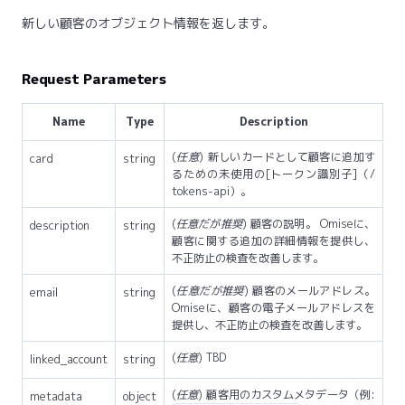
新しい顧客のオブジェクト情報を返します。
Request Parameters
Name
Type
Description
(
任意
) 新しいカードとして顧客に追加す
card
string
るための未使用の[トークン識別子]（/
tokens-api）。
(
任意だが推奨
) 顧客の説明。 Omiseに、
description
string
顧客に関する追加の詳細情報を提供し、
不正防止の検査を改善します。
(
任意だが推奨
) 顧客のメールアドレス。
email
string
Omiseに、顧客の電子メールアドレスを
提供し、不正防止の検査を改善します。
(
任意
) TBD
linked_account
string
(
任意
) 顧客用のカスタムメタデータ（例:
metadata
object