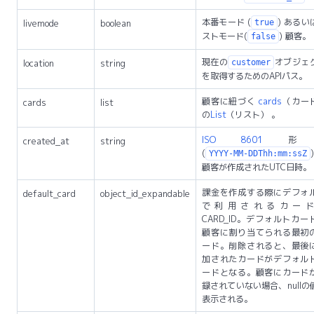
本番モード (
) あるい
livemode
boolean
true
ストモード(
) 顧客。
false
現在の
オブジェ
location
string
customer
を取得するためのAPIパス。
顧客に紐づく
cards
（カー
cards
list
の
List
（リスト） 。
ISO 8601
形
created_at
string
(
YYYY-MM-DDThh:mm:ssZ
顧客が作成されたUTC日時。
課金を作成する際にデフォ
default_card
object_id_expandable
で利用されるカー
CARD_ID。デフォルトカー
顧客に割り当てられる最初
ード。削除されると、最後
加されたカードがデフォル
ードとなる。顧客にカード
録されていない場合、nullの
表示される。