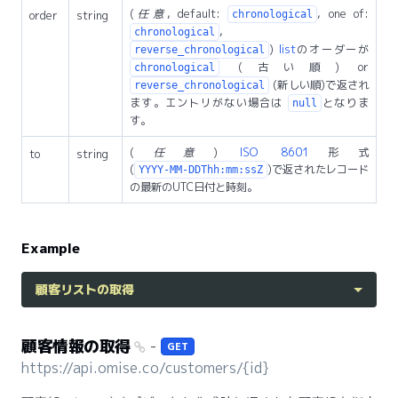
(
任意
, default:
, one of:
order
string
chronological
,
chronological
)
list
のオーダーが
reverse_chronological
(古い順) or
chronological
(新しい順)で返され
reverse_chronological
ます。エントリがない場合は
となりま
null
す。
(
任意
)
ISO 8601
形式
to
string
(
)で返されたレコード
YYYY-MM-DDThh:mm:ssZ
の最新のUTC日付と時刻。
Example
顧客リストの取得
顧客情報の取得
-
GET
https://api.omise.co/customers/{id}