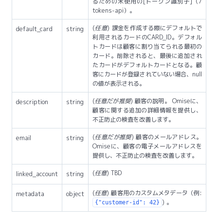
るための未使用の[トークン識別子]（/
tokens-api）。
(
任意
) 課金を作成する際にデフォルトで
default_card
string
利用されるカードのCARD_ID。デフォル
トカードは顧客に割り当てられる最初の
カード。削除されると、最後に追加され
たカードがデフォルトカードとなる。顧
客にカードが登録されていない場合、null
の値が表示される。
(
任意だが推奨
) 顧客の説明。 Omiseに、
description
string
顧客に関する追加の詳細情報を提供し、
不正防止の検査を改善します。
(
任意だが推奨
) 顧客のメールアドレス。
email
string
Omiseに、顧客の電子メールアドレスを
提供し、不正防止の検査を改善します。
(
任意
) TBD
linked_account
string
(
任意
) 顧客用のカスタムメタデータ（例:
metadata
object
) 。
{"customer-id": 42}