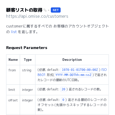
顧客リストの取得
-
GET
https://api.omise.co/customers
customerに属するすべての お客様のアカウントオブジェクト
の
list
を返します。
Request Parameters
Name
Type
Description
(
任意
, default:
)
ISO
from
string
1970-01-01T00:00:00Z
8601
形式(
)で返され
YYYY-MM-DDThh:mm:ssZ
たレコードの最新のUTC日時。
(
任意
, default:
) 返されるレコードの数。
limit
integer
20
(
任意
, default:
) 返される最初のレコードの
offset
integer
0
オフセット(先頭からスキップするレコードの
数)。